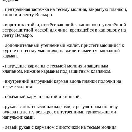
- центральная застёжка на тесьму-молния, закрытую планкой,
кнопки и ленту Велькро.
- воротник стойка, отстёгивающийся капюшон с утеплённой
ветрозащитной маской для лица, крепящейся к капюшону на
ленту Велькро.
- дополнительный утеплённый жилет, пристёгивающийся к
куртке на тесьму «молния», на жилете имеется накладной
карман.
- нагрудные карманы с тесьмой молния и защитным
клапаном, нижние карманы под защитным клапаном.
- внутренний нагрудный карман вдоль планки полочки на
тесьме молния
- объёмный карман с патой и кнопкой.
- рукава с локтевыми накладками, с регулятором по низу
рукава на ленту велькро, с внутренними трикотажными
напульсниками.
- левый рукав с карманом с листочкой на тесьме молния.