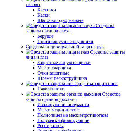
головы
Каскетки
Каски
Шапочки одноразовые
Средства
защиты органов слуха
Беруши
Противошумные наушники
Средства индивидуальной защиты рук
Средства защиты
лица и глаз
Защитные лицевые щитки
Маски сварщика
Очки защитные
Шлемы пескоструйщика
Средства защиты ног
Наколенники
Средства
защиты органов дыхания
Изолирующие полумаски
Маски медицинские
Полнолицевые маски/противогазы
Полумаски фильтрующие
Респираторы
Фильтры, предфильтры