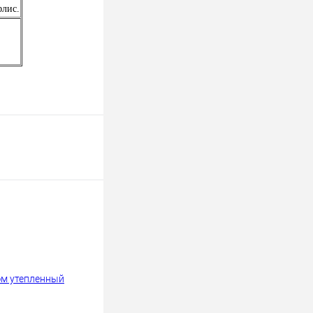
флис.