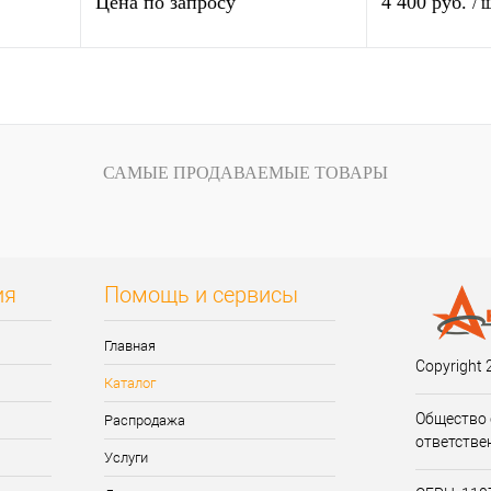
Цена по запросу
4 400 руб.
/ 
у
Запросить цену
внению
Купить в 1 клик
К сравнению
Купить в 1 кли
САМЫЕ ПРОДАВАЕМЫЕ ТОВАРЫ
аказ
В избранное
Под заказ
В избранное
ия
Помощь и сервисы
Главная
Copyright 
Каталог
Общество 
Распродажа
ответстве
Услуги