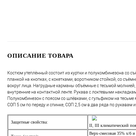
ОПИСАНИЕ ТОВАРА
Костюм утеплённый состоит из куртки и полукомбинезона со съё
планкой на кнопках, с кокетками, воротником стойкой, со съё
вокруг лица. Нагрудные карманы объёмные с тесьмой молнией,
внутренние на контактной ленте. Рукава с локтевыми накладка
Полукомбинезон с поясом со шлёвками, с гульфиком на тесьме
СОП 5 см по переду и спинке, СОП 2,5 см в два ряда по рукавам и
Защитные свойства:
II, III климатический по
Верх-смесовая 35% х/б и 