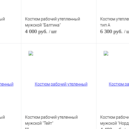
ный
Костюм рабочий утепленный
Костюм утепл
мужской "Балтика"
тип А
4 000 руб.
6 300 руб.
/ шт
/ 
у
В корзину
внению
Купить в 1 клик
К сравнению
Купить в 1 кли
аказ
В избранное
В
В избранное
наличии
ный
Костюм рабочий утеленный
Костюм рабочи
мужской "Тейт"
мужской "Норд