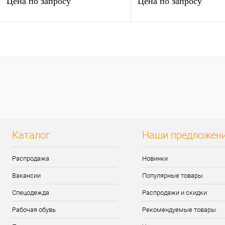
Цена по запросу
Цена по запросу
Запросить цену
Запросить цен
Купить в 1 клик
К сравнению
Купить в 1 клик
К сра
В избранное
Под заказ
В избранное
Под з
Каталог
Наши предложен
Распродажа
Новинки
Вакансии
Популярные товары
Спецодежда
Распродажи и скидки
Рабочая обувь
Рекомендуемые товары