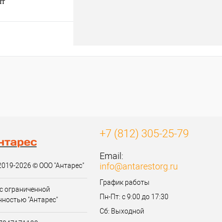
шт
В корзину
к
К сравнению
Под заказ
+7 (812) 305-25-79
Email:
info@antarestorg.ru
2019-2026 © ООО "Антарес"
График работы
с ограниченной
Пн-Пт: с 9:00 до 17:30
нностью "Антарес"
Сб: Выходной