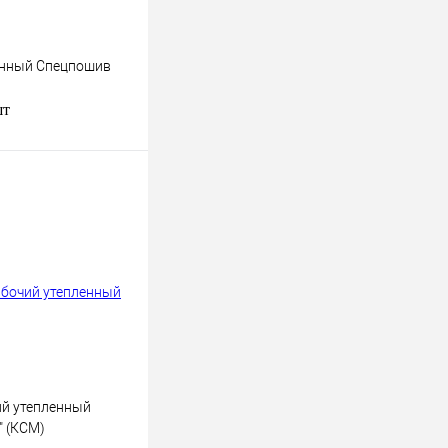
енный Спецпошив
шт
В корзину
к
К сравнению
В
наличии
й утепленный
" (КСМ)