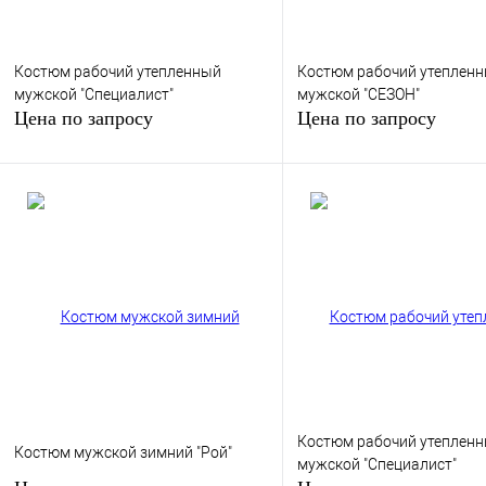
Костюм рабочий утепленный
Костюм рабочий утеплен
мужской "Специалист"
мужской "СЕЗОН"
Цена по запросу
Цена по запросу
Запросить цену
Запросить цен
Купить в 1 клик
К сравнению
Купить в 1 клик
К сра
В избранное
Под заказ
В избранное
Под з
Костюм рабочий утеплен
Костюм мужской зимний "Рой"
мужской "Специалист"