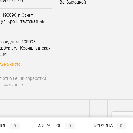
07847171190
Вс: Выходной
 198096, г. Санкт-
 ул. Кронштадтская, 9к4,
зводства: 198096, г.
ербург, ул. Кронштадтская,
203А
ь на карте
в отношении обработки
ьных данных
НИЕ
0
ИЗБРАННОЕ
0
КОРЗИНА
0