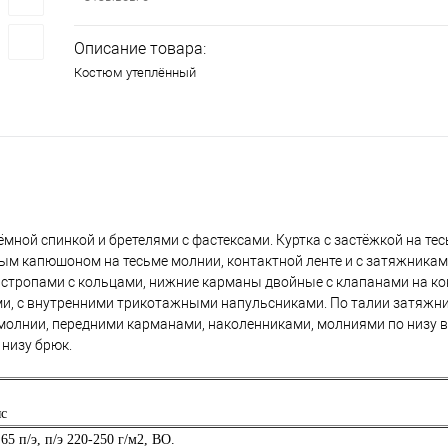
Описание товара:
Костюм утеплённый
мной спинкой и бретелями с фастексами. Куртка с застёжкой на те
мным капюшоном на тесьме молнии, контактной ленте и с затяжника
 стропами с кольцами, нижние карманы двойные с клапанами на ко
ми, с внутренними трикотажными напульсниками. По талии затяжни
 молнии, передними карманами, наколенниками, молниями по низу в
 низу брюк.
яс
65 п/э, п/э 220-250 г/м2, ВО.