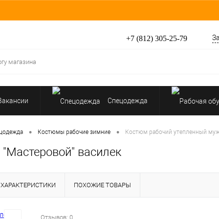
З
+7 (812) 305-25-79
Вакансии
Спецодежда
Перчатки, рукавицы
Средства индивидуальной за
•
•
цодежда
Костюмы рабочие зимние
Костюм рабочий утепленный муж
"Мастеровой" василек
Ср
ХАРАКТЕРИСТИКИ
ПОХОЖИЕ ТОВАРЫ
Отзывов: 0