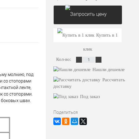
Запросить цену
Купить в 1
клик
Кол-во:
Нашли дешевле
сьму молнию, под
Рассчитать
ми со стопорами
доставку
нтактной ленте,
к со стопорами.
Под заказ
 боковых швах.
Поделиться