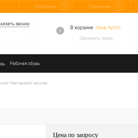
Избранное
0
Сравнение
0
аказать звонок
В корзине
пока пусто
0
Оформить заказ
Рабочая обувь
щиты
ской "Мастеровой" василек
едства защиты от падения
Цена по запросу