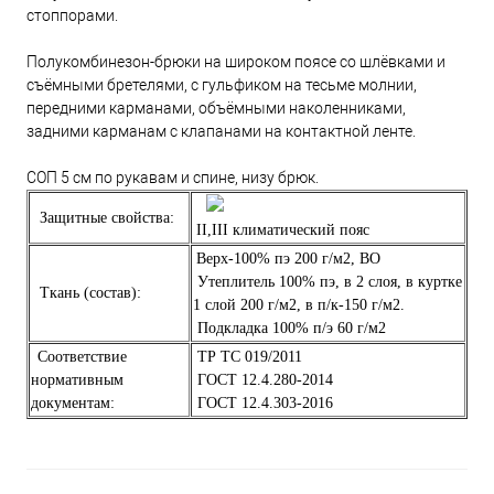
стоппорами.
Полукомбинезон-брюки на широком поясе со шлёвками и
съёмными бретелями, с гульфиком на тесьме молнии,
передними карманами, объёмными наколенниками,
задними карманам с клапанами на контактной ленте.
СОП 5 см по рукавам и спине, низу брюк.
Защитные свойства:
II,III климатический пояс
Верх-100% пэ 200 г/м2, ВО
Утеплитель 100% пэ, в 2 слоя, в куртке
Ткань (состав):
1 слой 200 г/м2, в п/к-150 г/м2.
Подкладка 100% п/э 60 г/м2
Соответствие
ТР ТС 019/2011
нормативным
ГОСТ 12.4.280-2014
документам:
ГОСТ 12.4.303-2016