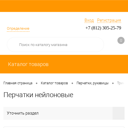
Вход
Регистрация
+7 (812) 305-25-79
Определение
0
Каталог товаров
•
•
•
Главная страница
Каталог товаров
Перчатки, рукавицы
Трико
Перчатки нейлоновые
Уточнить раздел