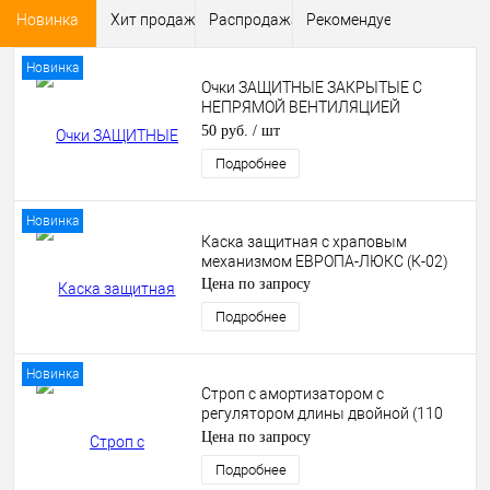
Новинка
Хит продаж
Распродажа
Рекомендуем
Новинка
Очки ЗАЩИТНЫЕ ЗАКРЫТЫЕ С
НЕПРЯМОЙ ВЕНТИЛЯЦИЕЙ
(ОЧК404)
50 руб.
/ шт
Подробнее
Новинка
Каска защитная с храповым
механизмом ЕВРОПА-ЛЮКС (К-02)
Цена по запросу
Подробнее
Новинка
Строп с амортизатором с
регулятором длины двойной (110
мм)
Цена по запросу
Подробнее