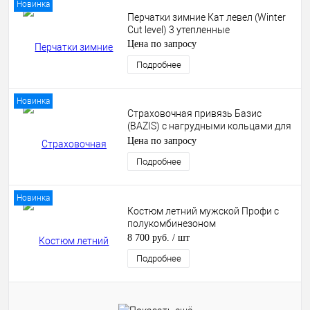
Новинка
Перчатки зимние Кат левел (Winter
Cut level) 3 утепленные
Цена по запросу
Подробнее
Новинка
Страховочная привязь Базис
(BAZIS) с нагрудными кольцами для
эвакуации HS-30
Цена по запросу
Подробнее
Новинка
Костюм летний мужской Профи с
полукомбинезоном
8 700 руб.
/ шт
Подробнее