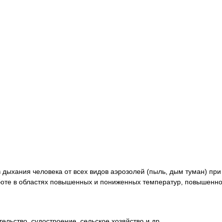
дыхания человека от всех видов аэрозолей (пыль, дым туман) при
аботе в областях повышенных и пониженных температур, повышенно
ельство, судостроение, сельское хозяйство и др.