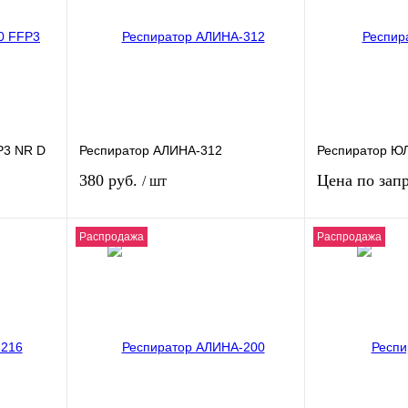
P3 NR D
Респиратор АЛИНА-312
Респиратор Ю
380 руб.
Цена по зап
/ шт
Распродажа
Распродажа
у
Запр
В корзину
внению
Купить в 1 клик
К сравнению
Купить в 1 кли
аказ
В избранное
В
В избранное
наличии