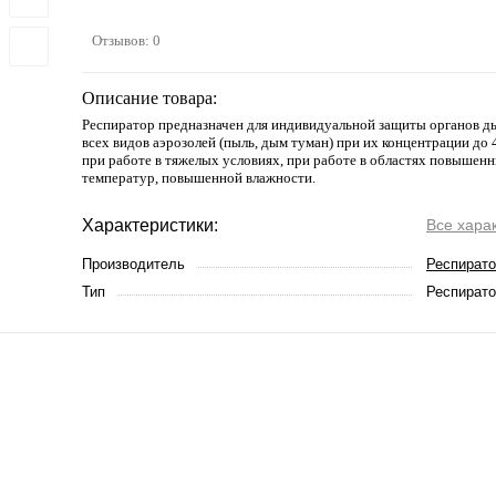
Отзывов: 0
Описание товара:
Респиратор предназначен для индивидуальной защиты органов д
всех видов аэрозолей (пыль, дым туман) при их концентрации до
при работе в тяжелых условиях, при работе в областях повыше
температур, повышенной влажности.
Характеристики:
Все хара
Производитель
Респирато
Тип
Респират