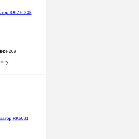
ЛИЯ-209
росу
осить цену
к
К сравнению
Под заказ