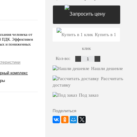
Запросить цену
ыхания человека от
Купить в 1
 4 ПДК. Эффективен
нных и пониженных
клик
Кол-во:
ктеристики
Нашли дешевле
рный комплекс
Рассчитать
оры
доставку
Под заказ
Поделиться