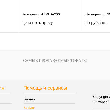
Респиратор АЛИНА-200
Респиратор R
Цена по запросу
85 руб.
/ шт
у
Запросить цену
внению
Купить в 1 клик
К сравнению
Купить в 1 кли
САМЫЕ ПРОДАВАЕМЫЕ ТОВАРЫ
аказ
В избранное
Под заказ
В избранное
ия
Помощь и сервисы
Copyright
Главная
"Антарес"
Каталог