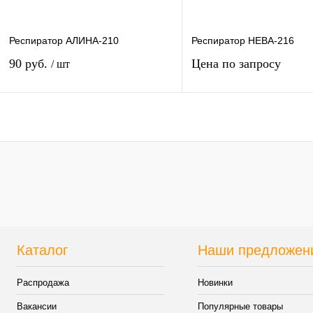
Респиратор АЛИНА-210
Респиратор НЕВА-216
90 руб.
Цена по запросу
/ шт
Запросить цен
В корзину
Купить в 1 клик
К сравнению
Купить в 1 клик
К сра
В избранное
В
В избранное
Под з
наличии
Каталог
Наши предложен
Распродажа
Новинки
Вакансии
Популярные товары