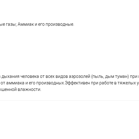
ые газы; Аммиак и его производные.
дыхания человека от всех видов аэрозолей (пыль, дым туман) при
в, от аммиака и его производных.Эффективен при работе в тяжелых 
ышенной влажности.