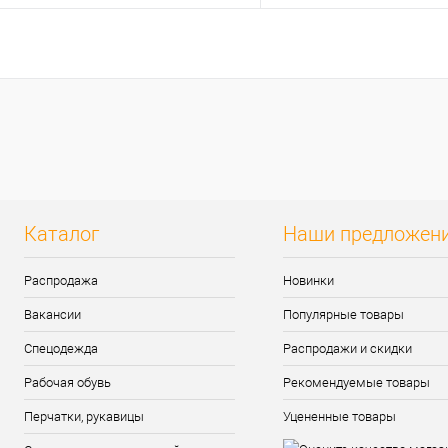
Запросить цену
Запросить цен
Купить в 1 клик
К сравнению
Купить в 1 клик
К сра
В избранное
Под заказ
В избранное
Под з
Каталог
Наши предложен
Распродажа
Новинки
Вакансии
Популярные товары
Спецодежда
Распродажи и скидки
Рабочая обувь
Рекомендуемые товары
Перчатки, рукавицы
Уцененные товары