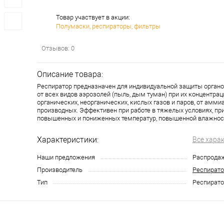
Товар участвует в акции:
Полумаски, респираторы, фильтры
Отзывов: 0
Описание товара:
Респиратор предназначен для индивидуальной защиты органо
от всех видов аэрозолей (пыль, дым туман) при их концентрац
органических, неорганических, кислых газов и паров, от аммиа
производных. Эффективен при работе в тяжелых условиях, при
повышенных и пониженных температур, повышенной влажнос
Характеристики:
Все хара
Наши предложения
Распрода
Производитель
Респират
Тип
Респират