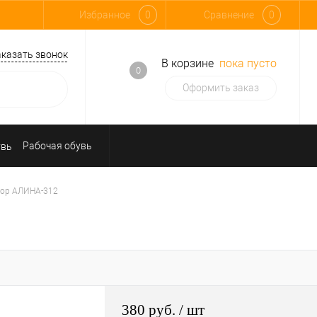
Избранное
0
Сравнение
0
аказать звонок
В корзине
пока пусто
0
Оформить заказ
Рабочая обувь
Средства индивидуальной защиты
тор АЛИНА-312
380 руб.
/ шт