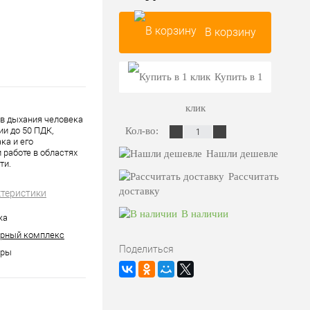
В корзину
Купить в 1
клик
в дыхания человека
ии до 50 ПДК,
Кол-во:
ка и его
 работе в областях
Нашли дешевле
ти.
Рассчитать
доставку
ктеристики
В наличии
жа
орный комплекс
Поделиться
оры