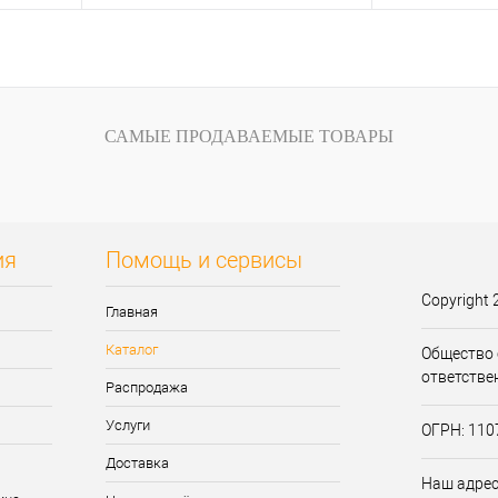
у
В корзину
внению
Купить в 1 клик
К сравнению
Купить в 1 кли
САМЫЕ ПРОДАВАЕМЫЕ ТОВАРЫ
аказ
В избранное
В
В избранное
наличии
ия
Помощь и сервисы
Copyright 
Главная
Каталог
Общество 
ответстве
Распродажа
Услуги
ОГРН: 11
Доставка
Наш адрес: