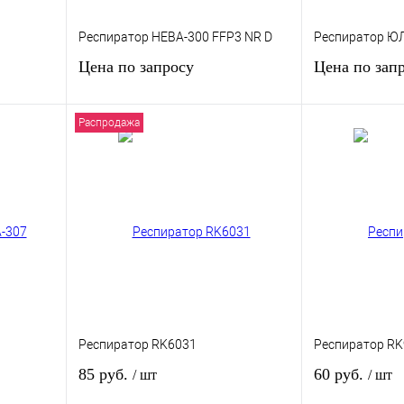
Респиратор НЕВА-300 FFP3 NR D
Респиратор Ю
Цена по запросу
Цена по зап
Распродажа
Запросить цену
Запр
зину
внению
Купить в 1 клик
К сравнению
Купить в 1 кли
В
В избранное
Под заказ
В избранное
и
Респиратор RK6031
Респиратор R
85 руб.
60 руб.
/ шт
/ шт