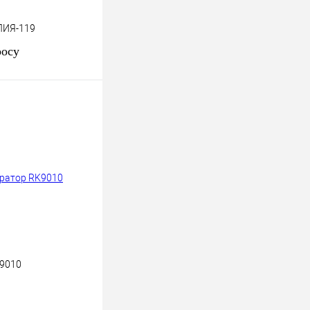
ЛИЯ-119
росу
осить цену
к
К сравнению
Под заказ
K9010