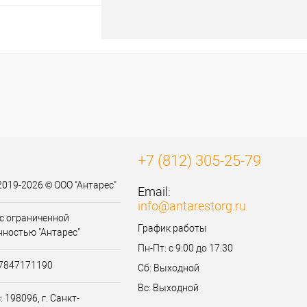
В корзину
к
К сравнению
В
наличии
+7 (812) 305-25-79
2019-2026 © ООО "Антарес"
Email:
info@antarestorg.ru
с ограниченной
График работы
нностью "Антарес"
Пн-Пт: с 9:00 до 17:30
07847171190
Сб: Выходной
Вс: Выходной
 198096, г. Санкт-