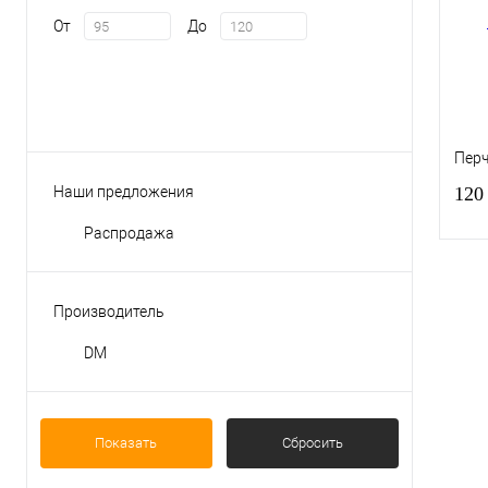
От
До
Перч
Наши предложения
120
Распродажа
Производитель
Куп
DM
В и
Показать
Сбросить