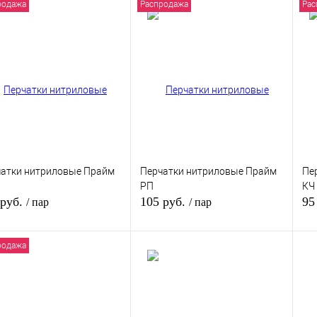
родажа
Распродажа
Рас
атки нитриловые Прайм
Перчатки нитриловые Прайм
Пе
РП
КЧ
 руб.
105 руб.
95
/ пар
/ пар
родажа
В корзину
В корзину
ить в 1 клик
К сравнению
Купить в 1 клик
К сравнению
Ку
збранное
Под заказ
В избранное
В 