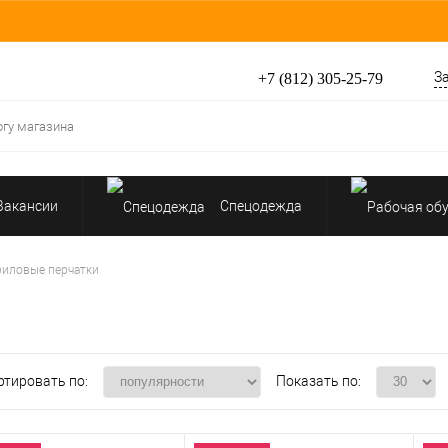
З
+7 (812) 305-25-79
Вакансии
Спецодежда
Перчатки, рукавицы
риловые перчатки
Средства защиты от падения
ртировать по:
Показать по: