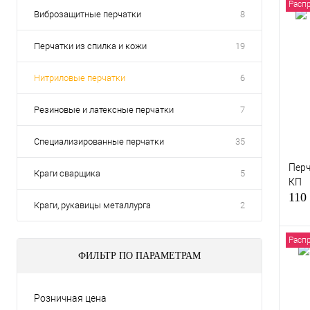
Расп
Виброзащитные перчатки
8
Перчатки из спилка и кожи
19
Нитриловые перчатки
6
Резиновые и латексные перчатки
7
Специализированные перчатки
35
Перч
Краги сварщика
5
КП
110
Краги, рукавицы металлурга
2
Расп
ФИЛЬТР ПО ПАРАМЕТРАМ
Куп
Розничная цена
В и