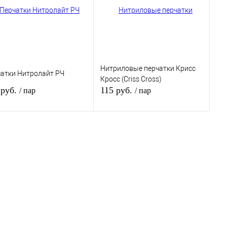
В наличии
Нитриловые перчатки Крисс
атки Нитролайт РЧ
Кросс (Criss Cross)
 руб.
115 руб.
/ пар
/ пар
В корзину
В корзину
ить в 1 клик
К сравнению
Купить в 1 клик
К сравнению
збранное
В избранное
В наличии
В наличии