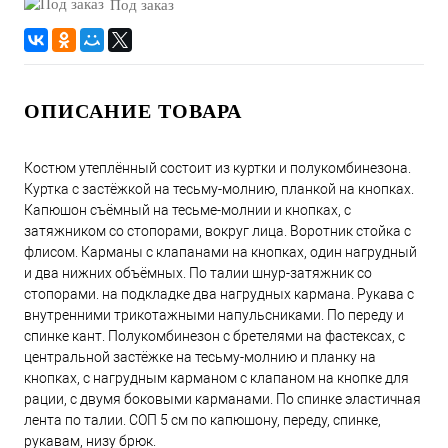
Под заказ
ОПИСАНИЕ ТОВАРА
Костюм утеплённый состоит из куртки и полукомбинезона.
Куртка с застёжкой на тесьму-молнию, планкой на кнопках.
Капюшон съёмный на тесьме-молнии и кнопках, с
затяжником со стопорами, вокруг лица. Воротник стойка с
флисом. Карманы с клапанами на кнопках, один нагрудный
и два нижних объёмных. По талии шнур-затяжник со
стопорами. на подкладке два нагрудных кармана. Рукава с
внутренними трикотажными напульсниками. По переду и
спинке кант. Полукомбинезон с бретелями на фастексах, с
центральной застёжке на тесьму-молнию и планку на
кнопках, с нагрудным карманом с клапаном на кнопке для
рации, с двумя боковыми карманами. По спинке эластичная
лента по талии. СОП 5 см по капюшону, переду, спинке,
рукавам, низу брюк.