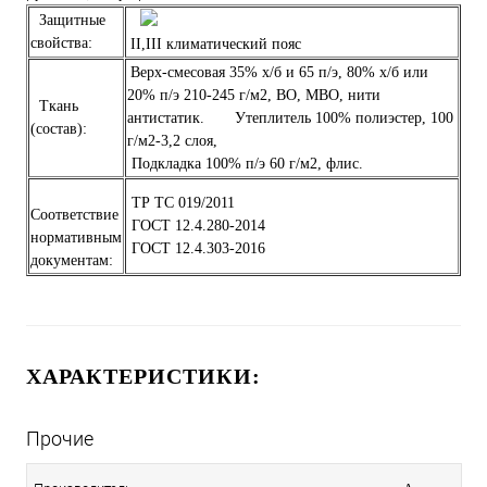
Защитные
свойства:
II,III климатический пояс
Верх-смесовая 35% х/б и 65 п/э, 80% х/б или
20% п/э 210-245 г/м2, ВО, МВО, нити
Ткань
антистатик. Утеплитель 100% полиэстер, 100
(состав):
г/м2-3,2 слоя,
Подкладка 100% п/э 60 г/м2, флис.
ТР ТС 019/2011
Соответствие
ГОСТ 12.4.280-2014
нормативным
ГОСТ 12.4.303-2016
документам:
ХАРАКТЕРИСТИКИ:
Прочие