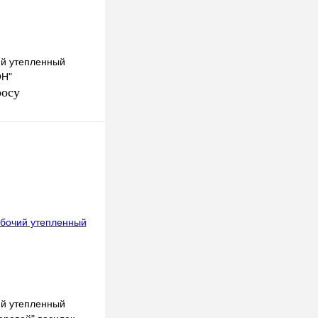
й утепленный
ОН"
росу
осить цену
к
К сравнению
Под заказ
й утепленный