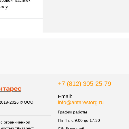
еровой" василек
росу
осить цену
к
К сравнению
Под заказ
+7 (812) 305-25-79
Email:
info@antarestorg.ru
 2019-2026 © ООО
График работы
Пн-Пт: с 9:00 до 17:30
с ограниченной
нностью "Антарес"
Сб: Выходной