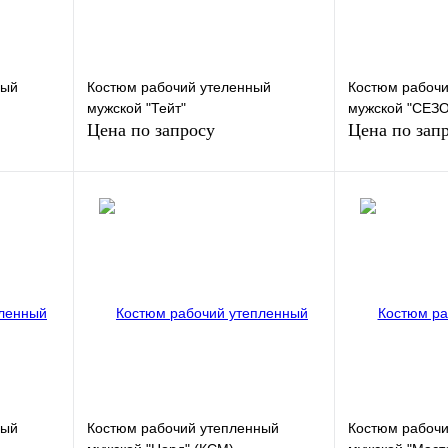
ный
Костюм рабочий утеленный
Костюм рабочи
мужской "Тейт"
мужской "СЕЗ
Цена по запросу
Цена по зап
у
Запросить цену
Запр
внению
Купить в 1 клик
К сравнению
Купить в 1 кли
аказ
В избранное
Под заказ
В избранное
ный
Костюм рабочий утепленный
Костюм рабочи