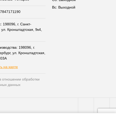
Вс: Выходной
07847171190
 198096, г. Санкт-
 ул. Кронштадтская, 9к4,
зводства: 198096, г.
ербург, ул. Кронштадтская,
203А
ь на карте
в отношении обработки
ьных данных