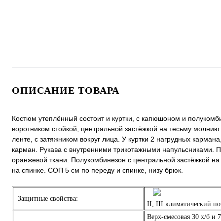
ОПИСАНИЕ ТОВАРА
Костюм утеплённый состоит и куртки, с капюшоном и полукомбин
воротником стойкой, центральной застёжкой на тесьму молнию
ленте, с затяжником вокруг лица. У куртки 2 нагрудных карман
карман. Рукава с внутренними трикотажными напульсниками. По
оранжевой ткани. Полукомбинезон с центральной застёжкой н
на спинке. СОП 5 см по переду и спинке, низу брюк.
Защитные свойства:
II, III климатический по
Верх-смесовая 30 х/б и 7