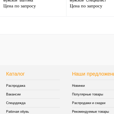
мужской "Балтика"
мужской "Специалист"
Цена по запросу
Цена по запросу
Запросить цену
Запросить цен
Купить в 1 клик
К сравнению
Купить в 1 клик
К сра
В избранное
Под заказ
В избранное
Под з
Каталог
Наши предложен
Распродажа
Новинки
Вакансии
Популярные товары
Спецодежда
Распродажи и скидки
Рабочая обувь
Рекомендуемые товары