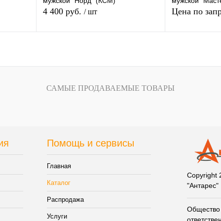
мужской "Норд" (КСМ)
мужской "Маст
4 400 руб.
Цена по зап
/ шт
у
Запр
В корзину
внению
Купить в 1 клик
К сравнению
Купить в 1 кли
САМЫЕ ПРОДАВАЕМЫЕ ТОВАРЫ
аказ
В избранное
Под заказ
В избранное
ия
Помощь и сервисы
Главная
Copyright
Каталог
"Антарес"
Распродажа
Общество 
Услуги
ответстве