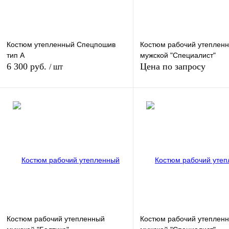
Костюм утепленный Спецпошив
Костюм рабочий утеплен
тип А
мужской "Специалист"
6 300 руб.
Цена по запросу
/ шт
Запросить цен
В корзину
Купить в 1 клик
К сравнению
Купить в 1 клик
К сра
В избранное
В
В избранное
Под з
наличии
Костюм рабочий утепленный
Костюм рабочий утеплен