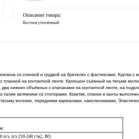
Описание товара:
Костюм утеплённый
езона со спинкой и грудкой на бретелях с фастексами. Куртка с к
 с планкой на контактной ленте. Капюшон съёмный на тесьме молн
а, два нижних объёмных с клапанами на контактной ленте, на подк
 талии затяжники со стопорами. Кокетки, планки и канты выполнен
а тесьму молнию, передними карманами, наколенниками, Эластично
яс
0 п/э, п/э 210-240 г/м2, ВО.