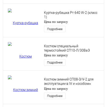
Куртка-рубашка Рт 640 W-2 (класс
1)
Цена по запросу
Подробнее
Костюм специальный
термостойкий СП10-Л/30ВаЭ
Цена по запросу
Подробнее
Костюм зимний СП08-З/V-2 для
эксплуатации в IV и «особом»
климатических поясах. (класс 7)
Цена по запросу
Подробнее