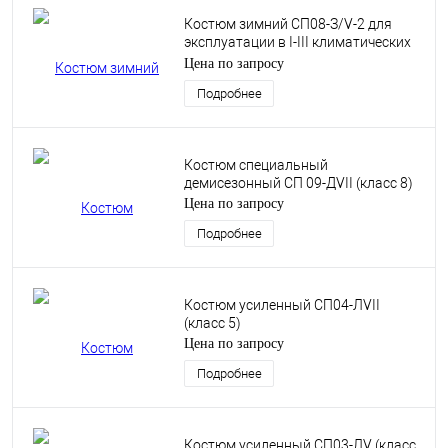
Костюм зимний СП08-З/V-2 для
эксплуатации в I-III климатических
поясах. (класс 7)
Цена по запросу
Подробнее
Костюм специальный
демисезонный СП 09-ДVII (класс 8)
Цена по запросу
Подробнее
Костюм усиленный CП04-ЛVII
(класс 5)
Цена по запросу
Подробнее
Костюм усиленный СП03-ЛV (класс