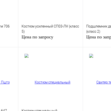
тм 706
Костюм усиленный СП03-ЛV (класс
Подшлемник д
5)
(класс 2)
Цена по запросу
Цена по зап
у
Запросить цену
Запр
внению
Купить в 1 клик
К сравнению
Купить в 1 кли
аказ
В избранное
Под заказ
В избранное
 647
Костюм специальный