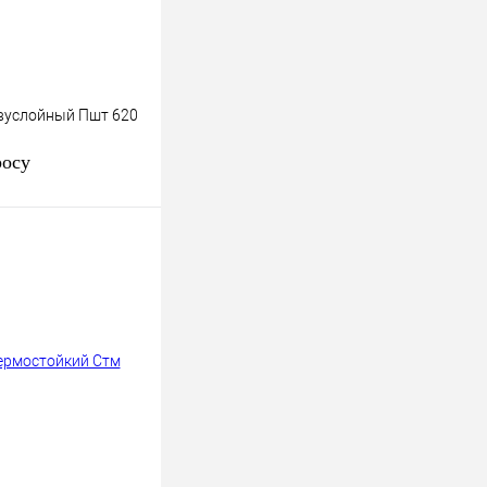
вуслойный Пшт 620
росу
осить цену
к
К сравнению
Под заказ