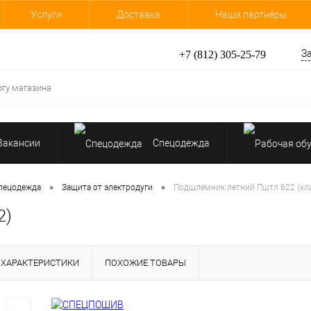
Услуги
Доставка
Наши партнёры
З
+7 (812) 305-25-79
Вакансии
Спецодежда
•
•
пецодежда
Защита от электродуги
Подшлемник летний Пштл 622 (кла
2)
ХАРАКТЕРИСТИКИ
ПОХОЖИЕ ТОВАРЫ