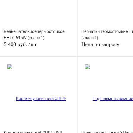
Белье нательное термостойкое
Перчатки термостойкие П
БНТж 615W (класс 1)
(класс 1)
5 400 руб.
Цена по запросу
/ шт
Запросить цен
В корзину
Купить в 1 клик
К сравнению
Купить в 1 клик
К сра
В избранное
Под заказ
В избранное
Под з
Костюм усиленный CП04-ЛVII
Подшлемник зимний Пштз