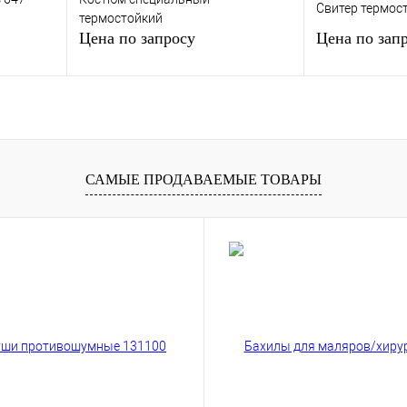
Свитер термос
термостойкий
Цена по запросу
Цена по зап
у
Запросить цену
Запр
внению
Купить в 1 клик
К сравнению
Купить в 1 кли
САМЫЕ ПРОДАВАЕМЫЕ ТОВАРЫ
аказ
В избранное
Под заказ
В избранное