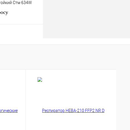
тойкий Стм 634W
росу
осить цену
к
К сравнению
Под заказ