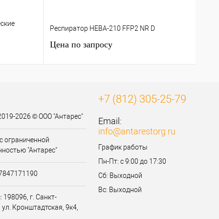
ские
Респ
Респиратор НЕВА-210 FFP2 NR D
NR D
Цена по запросу
Цен
+7 (812) 305-25-79
2019-2026 © ООО "Антарес"
Email:
info@antarestorg.ru
с ограниченной
График работы
нностью "Антарес"
Пн-Пт: с 9:00 до 17:30
07847171190
Сб: Выходной
Вс: Выходной
 198096, г. Санкт-
 ул. Кронштадтская, 9к4,