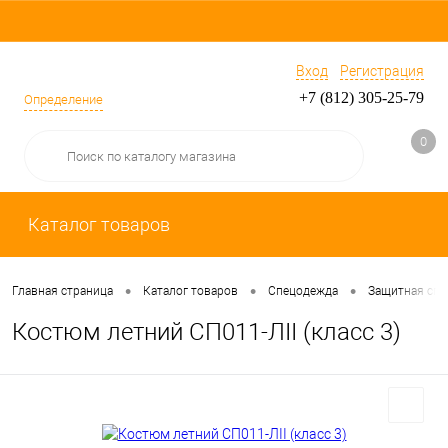
Вход
Регистрация
+7 (812) 305-25-79
Определение
0
Каталог товаров
•
•
•
Главная страница
Каталог товаров
Спецодежда
Защитная сп
Костюм летний СП011-ЛII (класс 3)