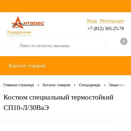
Вход
Регистрация
+7 (812) 305-25-79
Определение
0
Каталог товаров
•
•
•
Главная страница
Каталог товаров
Спецодежда
Защитная с
Костюм специальный термостойкий
СП10-Л/30ВаЭ