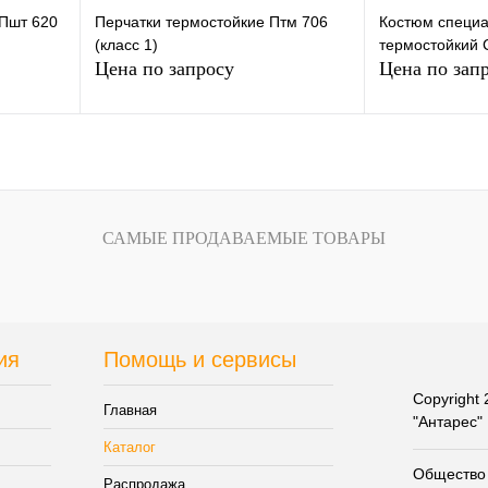
Пшт 620
Перчатки термостойкие Птм 706
Костюм специ
(класс 1)
термостойкий 
Цена по запросу
Цена по зап
у
Запросить цену
Запр
внению
Купить в 1 клик
К сравнению
Купить в 1 кли
САМЫЕ ПРОДАВАЕМЫЕ ТОВАРЫ
аказ
В избранное
Под заказ
В избранное
ия
Помощь и сервисы
Copyright
Главная
"Антарес"
Каталог
Общество 
Распродажа