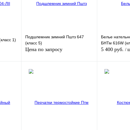
Подшлемник зимний Пштз 647
Белье нательн
(класс 1)
(класс 5)
БНТм 616W (кл
Цена по запросу
5 400 руб.
/ 
у
Запросить цену
внению
Купить в 1 клик
К сравнению
Купить в 1 кли
аказ
В избранное
Под заказ
В избранное