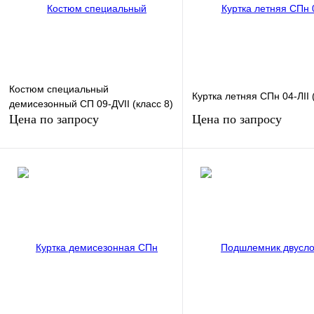
Костюм специальный
Куртка летняя СПн 04-ЛII 
демисезонный СП 09-ДVII (класс 8)
Цена по запросу
Цена по запросу
Запросить цену
Запросить цен
Купить в 1 клик
К сравнению
Купить в 1 клик
К сра
В избранное
Под заказ
В избранное
Под з