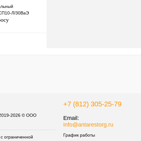
альный
СП10-Л/30ВаЭ
росу
осить цену
к
К сравнению
Под заказ
+7 (812) 305-25-79
 2019-2026 © ООО
Email:
info@antarestorg.ru
График работы
с ограниченной