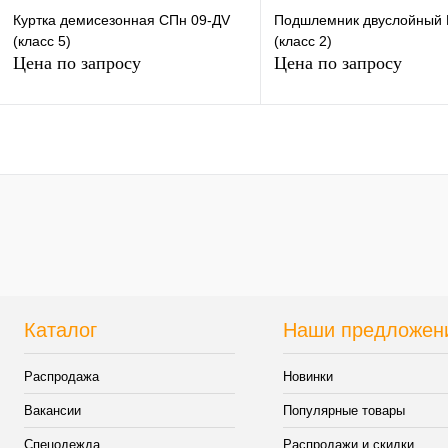
Куртка демисезонная СПн 09-ДV
Подшлемник двуслойный 
(класс 5)
(класс 2)
Цена по запросу
Цена по запросу
Запросить цену
Запросить цен
Купить в 1 клик
К сравнению
Купить в 1 клик
К сра
В избранное
Под заказ
В избранное
Под з
Каталог
Наши предложен
Распродажа
Новинки
Вакансии
Популярные товары
Спецодежда
Распродажи и скидки