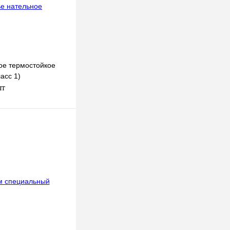
ое термостойкое
асс 1)
шт
В корзину
к
К сравнению
Под заказ