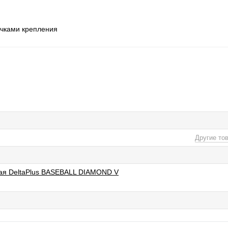
очками крепления
Другие то
ая DeltaPlus BASEBALL DIAMOND V