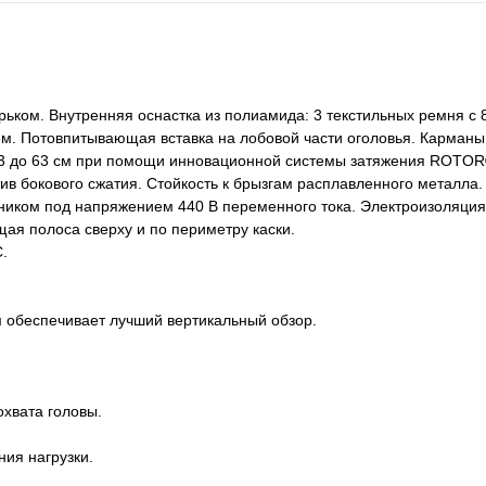
рьком. Внутренняя оснастка из полиамида: 3 текстильных ремня с 
м. Потовпитывающая вставка на лобовой части оголовья. Карманы
т 53 до 63 см при помощи инновационной системы затяжения ROTO
ив бокового сжатия. Стойкость к брызгам расплавленного металла.
дником под напряжением 440 В переменного тока. Электроизоляция
ая полоса сверху и по периметру каски.
.
 обеспечивает лучший вертикальный обзор.
хвата головы.
ия нагрузки.