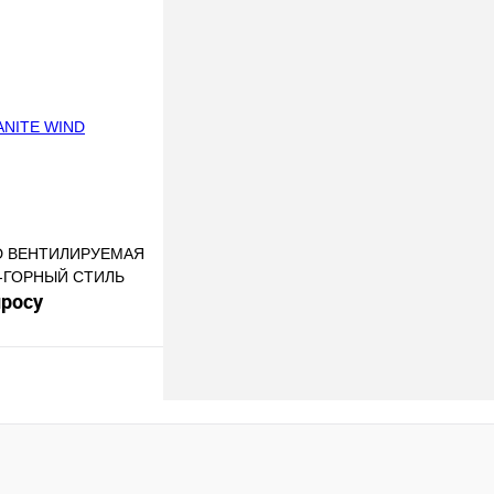
В корзину
к
К сравнению
В
наличии
D ВЕНТИЛИРУЕМАЯ
С-ГОРНЫЙ СТИЛЬ
просу
осить цену
к
К сравнению
Под заказ