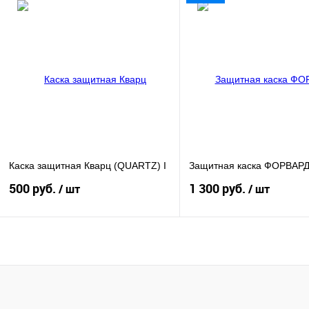
В корзину
В кор
Купить в 1 клик
К сравнению
Купить в 1 клик
К сра
В избранное
В
В избранное
наличии
наличи
Каска защитная Кварц (QUARTZ) I
Защитная каска ФОРВАРД 
500 руб.
1 300 руб.
/ шт
/ шт
В корзину
В кор
Купить в 1 клик
К сравнению
Купить в 1 клик
К сра
В избранное
В
В избранное