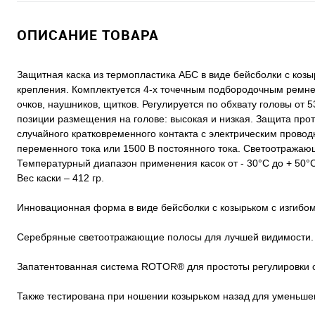
ОПИСАНИЕ ТОВАРА
Защитная каска из термопластика АБС в виде бейсболки с козы
крепления. Комплектуется 4-х точечным подбородочным ремне
очков, наушников, щитков. Регулируется по обхвату головы о
позиции размещения на голове: высокая и низкая. Защита прот
случайного кратковременного контакта с электрическим прово
переменного тока или 1500 В постоянного тока. Светоотражающ
Температурный диапазон применения касок от - 30°C до + 50°C
Вес каски – 412 гр.
Инновационная форма в виде бейсболки с козырьком с изгибом
Серебряные светоотражающие полосы для лучшей видимости.
Запатентованная система ROTOR® для простоты регулировки о
Также тестирована при ношении козырьком назад для уменьшен