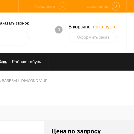
Избранное
0
Сравнение
0
аказать звонок
В корзине
пока пусто
0
Оформить заказ
Рабочая обувь
щиты
lus BASEBALL DIAMOND V UP
редства защиты от падения
Цена по запросу