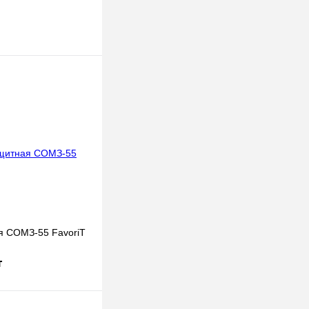
я СОМЗ-55 FavoriT
т