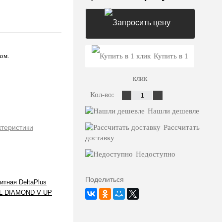
Запросить цену
ом.
Купить в 1
клик
Кол-во:
Нашли дешевле
ктеристики
Рассчитать
доставку
Недоступно
Поделиться
итная DeltaPlus
L DIAMOND V UP