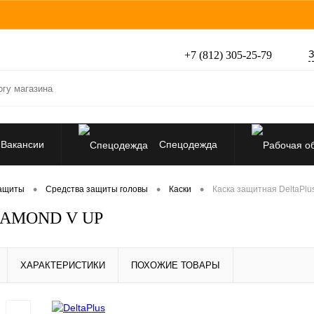
З
+7 (812) 305-25-79
Вакансии
Спецодежда
Перчатки, рукавицы
Средства индивидуальной за
•
•
•
защиты
Средства защиты головы
Каски
Каска защитная DeltaP
DIAMOND V UP
С
ХАРАКТЕРИСТИКИ
ПОХОЖИЕ ТОВАРЫ