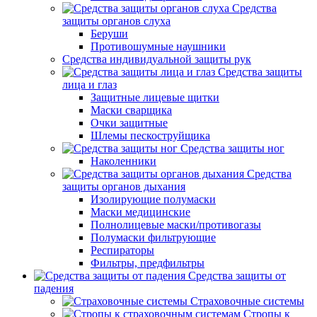
Средства
защиты органов слуха
Беруши
Противошумные наушники
Средства индивидуальной защиты рук
Средства защиты
лица и глаз
Защитные лицевые щитки
Маски сварщика
Очки защитные
Шлемы пескоструйщика
Средства защиты ног
Наколенники
Средства
защиты органов дыхания
Изолирующие полумаски
Маски медицинские
Полнолицевые маски/противогазы
Полумаски фильтрующие
Респираторы
Фильтры, предфильтры
Средства защиты от
падения
Страховочные системы
Стропы к