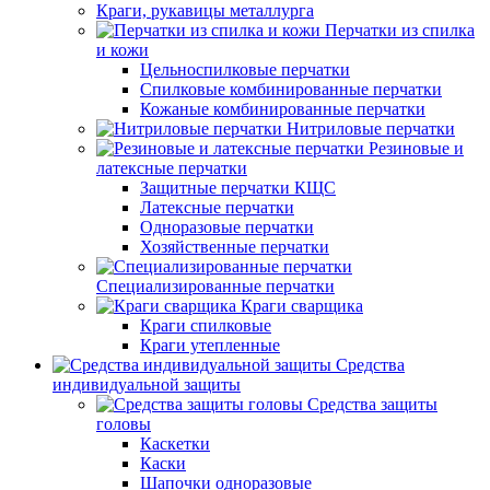
Краги, рукавицы металлурга
Перчатки из спилка
и кожи
Цельноспилковые перчатки
Спилковые комбинированные перчатки
Кожаные комбинированные перчатки
Нитриловые перчатки
Резиновые и
латексные перчатки
Защитные перчатки КЩС
Латексные перчатки
Одноразовые перчатки
Хозяйственные перчатки
Специализированные перчатки
Краги сварщика
Краги спилковые
Краги утепленные
Средства
индивидуальной защиты
Средства защиты
головы
Каскетки
Каски
Шапочки одноразовые