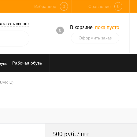
Избранное
0
Сравнение
0
аказать звонок
В корзине
пока пусто
0
Оформить заказ
Рабочая обувь
Средства индивидуальной защиты
UARTZ) I
500 руб.
/ шт