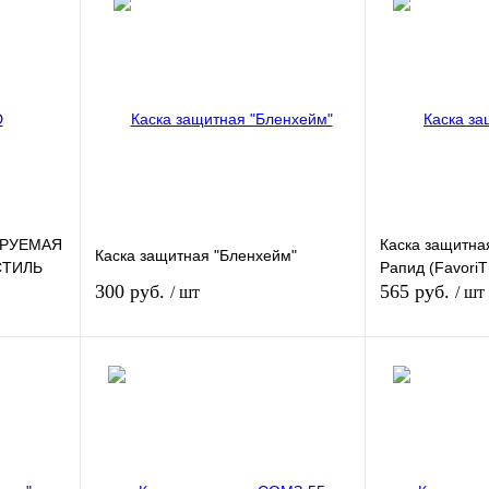
ИРУЕМАЯ
Каска защитн
Каска защитная "Бленхейм"
СТИЛЬ
Рапид (FavoriT
300 руб.
565 руб.
/ шт
/ шт
у
В корзину
внению
Купить в 1 клик
К сравнению
Купить в 1 кли
аказ
В избранное
В
В избранное
наличии