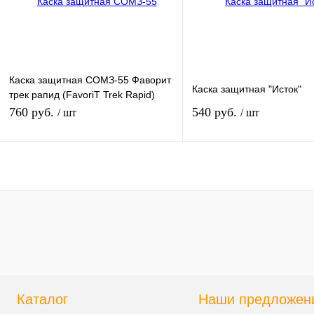
Цвет
Каска защитная СОМЗ-55 Фаворит
Каска защитная "Исток"
трек рапид (FavoriT Trek Rapid)
белая арт.75617
760 руб.
540 руб.
/ шт
/ шт
В корзину
В кор
Купить в 1 клик
К сравнению
Купить в 1 клик
К сра
В избранное
В
В избранное
наличии
наличи
Цвет
Каталог
Наши предложен