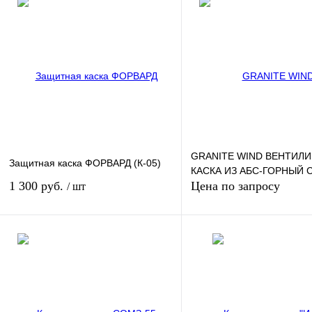
GRANITE WIND ВЕНТИЛ
Защитная каска ФОРВАРД (К-05)
КАСКА ИЗ AБС-ГОРНЫЙ 
1 300 руб.
Цена по запросу
/ шт
Запросить цен
Подписаться
Купить в 1 клик
К сравнению
Купить в 1 клик
К сра
В избранное
Нет в наличии
В избранное
Под з