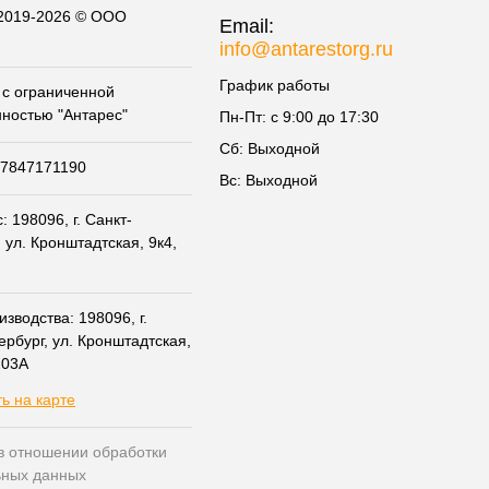
 2019-2026 © ООО
Email:
info@antarestorg.ru
График работы
с ограниченной
нностью "Антарес"
Пн-Пт: с 9:00 до 17:30
Сб: Выходной
07847171190
Вс: Выходной
 198096, г. Санкт-
 ул. Кронштадтская, 9к4,
зводства: 198096, г.
ербург, ул. Кронштадтская,
203А
ь на карте
в отношении обработки
ьных данных