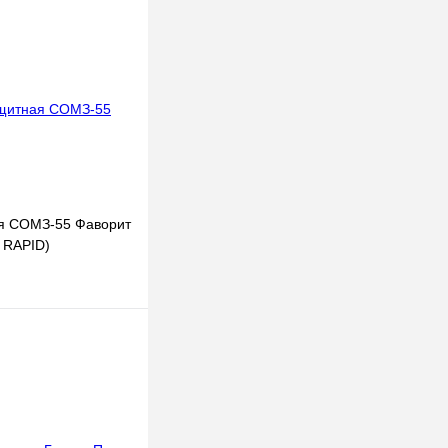
ая СОМЗ-55 Фаворит
 RAPID)
В корзину
к
К сравнению
В
наличии