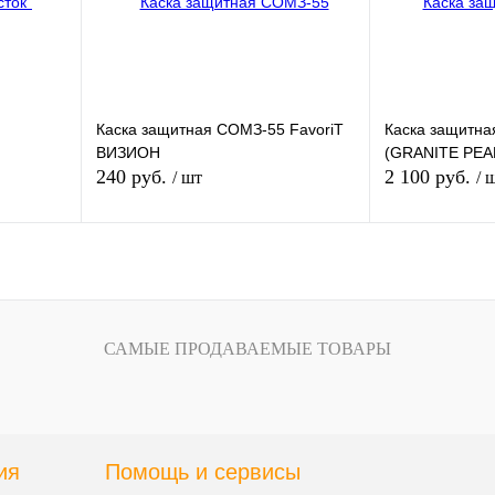
Цвет
Каска защитная СОМЗ-55 FavoriT
Каска защитна
ВИЗИОН
(GRANITE PEA
240 руб.
2 100 руб.
/ шт
/ 
зину
В корзину
внению
Купить в 1 клик
К сравнению
Купить в 1 кли
САМЫЕ ПРОДАВАЕМЫЕ ТОВАРЫ
В
В избранное
В
В избранное
и
наличии
ия
Помощь и сервисы