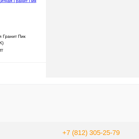
я Гранит Пик
K)
шт
В корзину
к
К сравнению
В
наличии
+7 (812) 305-25-79