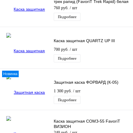
трек рапид (FavoriT Trek Rapid) белая
арт.75617
760 руб.
/ шт
Подробнее
Каска защитная QUARTZ UP III
700 руб.
/ шт
Подробнее
Новинка
Защитная каска ФОРВАРД (К-05)
1 300 руб.
/ шт
Подробнее
Каска защитная СОМЗ-55 FavoriT
ВИЗИОН
240 руб.
/ шт