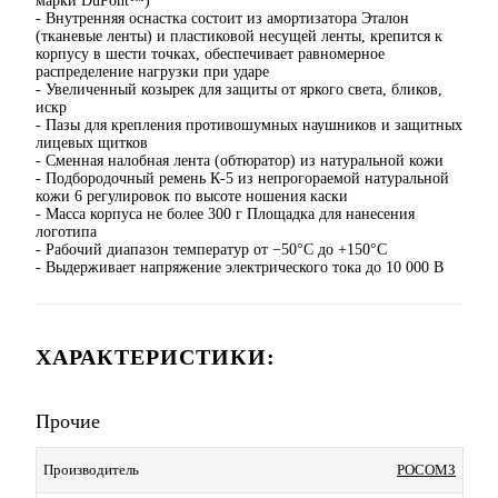
марки DuPont™)
- Внутренняя оснастка состоит из амортизатора Эталон
(тканевые ленты) и пластиковой несущей ленты, крепится к
корпусу в шести точках, обеспечивает равномерное
распределение нагрузки при ударе
- Увеличенный козырек для защиты от яркого света, бликов,
искр
- Пазы для крепления противошумных наушников и защитных
лицевых щитков
- Сменная налобная лента (обтюратор) из натуральной кожи
- Подбородочный ремень К-5 из непрогораемой натуральной
кожи 6 регулировок по высоте ношения каски
- Масса корпуса не более 300 г Площадка для нанесения
логотипа
- Рабочий диапазон температур от −50°С до +150°С
- Выдерживает напряжение электрического тока до 10 000 В
ХАРАКТЕРИСТИКИ:
Прочие
Производитель
РОСОМЗ