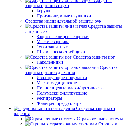
Средства
защиты органов слуха
Беруши
Противошумные наушники
Средства индивидуальной защиты рук
Средства защиты
лица и глаз
Защитные лицевые щитки
Маски сварщика
Очки защитные
Шлемы пескоструйщика
Средства защиты ног
Наколенники
Средства
защиты органов дыхания
Изолирующие полумаски
Маски медицинские
Полнолицевые маски/противогазы
Полумаски фильтрующие
Респираторы
Фильтры, предфильтры
Средства защиты от
падения
Страховочные системы
Стропы к