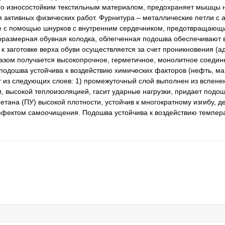
о износостойким текстильным материалом, предохраняет мышцы но
я активных физических работ. Фурнитура – металлические петли с
ге с помощью шнурков с внутренним сердечником, предотвращающ
размерная обувная колодка, облегченная подошва обеспечивают 
 заготовке верха обуви осуществляется за счет проникновения (ад
разом получается высокопрочное, герметичное, монолитное соедин
одошва устойчива к воздействию химических факторов (нефть, м
ит из следующих слоев: 1) промежуточный слой выполнен из вспен
 высокой теплоизоляцией, гасит ударные нагрузки, придает подош
етана (ПУ) высокой плотности, устойчив к многократному изгибу, 
ффектом самоочищения. Подошва устойчива к воздействию темпера