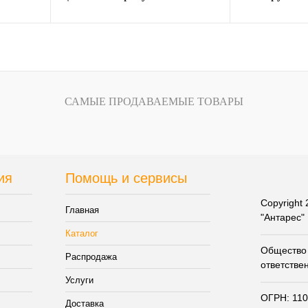
Запросить цену
зину
внению
Купить в 1 клик
К сравнению
Купить в 1 кли
САМЫЕ ПРОДАВАЕМЫЕ ТОВАРЫ
В
В избранное
Под заказ
В избранное
и
Размер обуви:
38
ия
Помощь и сервисы
Copyright
Главная
"Антарес"
Каталог
Общество 
Распродажа
ответстве
Услуги
ОГРН: 11
Доставка