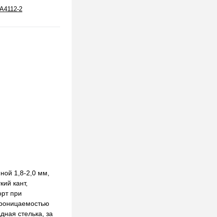
А4112-2
ной 1,8-2,0 мм,
ий кант,
орт при
проницаемостью
ная стелька, за