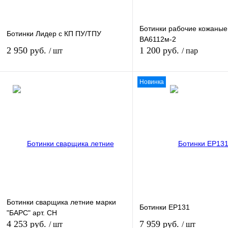
Ботинки рабочие кожаные
Ботинки Лидер с КП ПУ/ТПУ
ВА6112м-2
2 950 руб.
1 200 руб.
/ шт
/ пар
Новинка
В корзину
В кор
Купить в 1 клик
К сравнению
Купить в 1 клик
К сра
В избранное
Под заказ
В избранное
наличи
Размер обуви:
39
Ботинки сварщика летние марки
Ботинки EP131
"БАРС" арт. СН
4 253 руб.
7 959 руб.
/ шт
/ шт