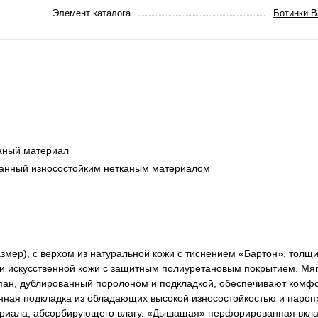
Элемент каталога
Ботинки В
каный материал
анный износостойким нетканым материалом
азмер), с верхом из натуральной кожи с тиснением «Бартон», толщи
 и искусственной кожи с защитным полиуретановым покрытием. Мягк
пан, дублированный поролоном и подкладкой, обеспечивают комф
нная подкладка из обладающих высокой износостойкостью и паро
териала, абсорбирующего влагу. «Дышащая» перфорированная вклад