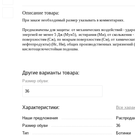
Описание товара:
При заказе необходимый размер указывать в комментариях.
Предназначены для защиты: от механических воздействий - ударо
энергией не менее 5 Дж (Мун5), истирания (Ми), от скольжения 
поверхностям (Сж), по мокрым поверхностям (См), от химических
нефтепродукты) (Нс, Нм), общих производственных загрязнений (
кислотощелочестойкая подошва.
Другие варианты товара:
Размер обуви:
36
Характеристики:
Все хара
Наши предложения
Распрода
Размер обуви
36
Тип
Ботинки