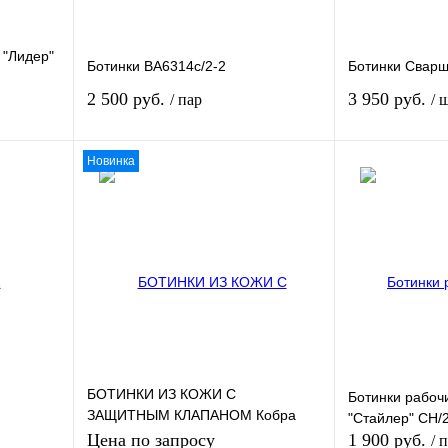
 "Лидер"
Ботинки ВА6314c/2-2
Ботинки Сварщ
2 500 руб.
3 950 руб.
/ пар
/ 
Новинка
зину
В корзину
внению
Купить в 1 клик
К сравнению
Купить в 1 кли
В
В избранное
В
В избранное
и
наличии
Размер обуви:
41
БОТИНКИ ИЗ КОЖИ С
Ботинки рабоч
ЗАЩИТНЫМ КЛАПАНОМ Кобра
"Стайлер" CH/
(COBRA) 4 S3 SRC
Цена по запросу
1 900 руб.
/ 