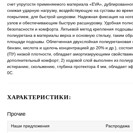
счет упругости применяемого материала «EVA», дублированног
снижая ударную нагрузку, воздействующую на суставы во врем
покрытием, для быстрой шнуровки. Надежная фиксация на но
узлов и обеспечивающим быструю расшнуровку. Удобная полно
безопасности и комфорта. Литьевой метод крепления подошвы к
полиуретана в материалы верха и основную стельку, таким об
площади подошвы. Облегченная двухслойная полиуретановая п
бензин, кислота и щелочь концентрацией до 20% и др.), состо
(ПУ) низкой плотности, обладает амортизирующими свойствами,
дополнительный комфорт; 2) ходовой слой выполнен из полиур
истиранию, скольжению, глубина протектора 4 мм, обладает э
0C.
ХАРАКТЕРИСТИКИ:
Прочие
Наши предложения
Распродажа