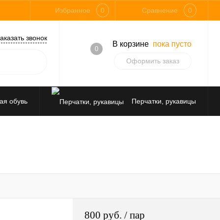
Избранное
0
Сравнение
0
аказать звонок
В корзине
пока пусто
0
Оформить заказ
ая обувь
Перчатки, рукавицы
Средства защиты от падения
800 руб.
/ пар