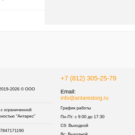
В корзину
к
К сравнению
В
наличии
+7 (812) 305-25-79
 2019-2026 © ООО
Email:
info@antarestorg.ru
График работы
с ограниченной
нностью "Антарес"
Пн-Пт: с 9:00 до 17:30
Сб: Выходной
07847171190
Вс: Выходной