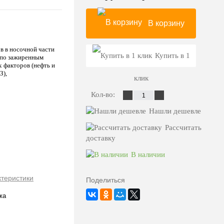
В корзину
в в носочной части
Купить в 1
- по зажиренным
 факторов (нефть и
З),
клик
Кол-во:
Нашли дешевле
Рассчитать
доставку
В наличии
ктеристики
Поделиться
жа