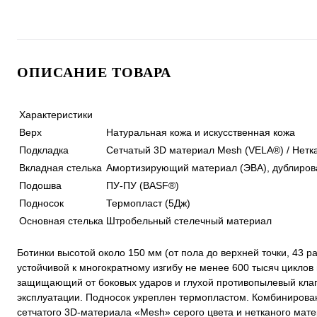
ОПИСАНИЕ ТОВАРА
Характеристики
Верх
Натуральная кожа и искусственная кожа
Подкладка
Сетчатый 3D материал Mesh (VELA®) / Нет
Вкладная стелька
Амортизирующий материал (ЭВА), дублиров
Подошва
ПУ-ПУ (BASF®)
Подносок
Термопласт (5Дж)
Основная стелька
Штробельный стелечный материал
Ботинки высотой около 150 мм (от пола до верхней точки, 43 р
устойчивой к многократному изгибу не менее 600 тысяч циклов
защищающий от боковых ударов и глухой противопылевый кла
эксплуатации. Подносок укреплен термопластом. Комбинирова
сетчатого 3D-материала «Mesh» серого цвета и нетканого ма