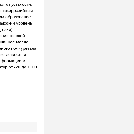
г от усталости,
 антикоррозийным
им образование
высокий уровень
гезии)
ение по всей
ашинное масло,
енного полиуретана
ве легкость и
деформации и
тур от -20 до +100