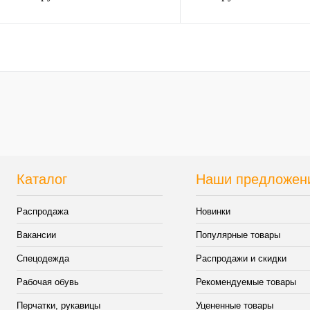
В корзину
В кор
Купить в 1 клик
К сравнению
Купить в 1 клик
К сра
В избранное
В
В избранное
наличии
наличи
Каталог
Наши предложен
Распродажа
Новинки
Вакансии
Популярные товары
Спецодежда
Распродажи и скидки
Рабочая обувь
Рекомендуемые товары
Перчатки, рукавицы
Уцененные товары