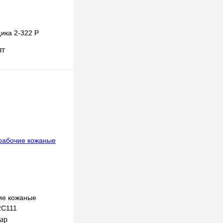
ика 2-322 Р
шт
В корзину
к
К сравнению
В
наличии
ие кожаные
2C111
пар