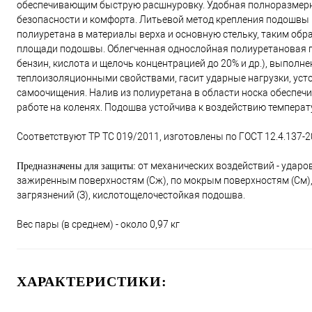
обеспечивающим быструю расшнуровку. Удобная полноразмерн
безопасности и комфорта. Литьевой метод крепления подошвы к
полиуретана в материалы верха и основную стельку, таким обр
площади подошвы. Облегченная однослойная полиуретановая п
бензин, кислота и щелочь концентрацией до 20% и др.), выполн
теплоизоляционными свойствами, гасит ударные нагрузки, уст
самоочищения. Налив из полиуретана в области носка обеспечи
работе на коленях. Подошва устойчива к воздействию температу
Соответствуют ТР ТС 019/2011, изготовлены по ГОСТ 12.4.137-200
от механических воздействий - ударов
Предназначены для защиты:
зажиренным поверхностям (Сж), по мокрым поверхностям (См), 
загрязнений (З), кислотощелочестойкая подошва.
Вес пары (в среднем) - около 0,97 кг
ХАРАКТЕРИСТИКИ: