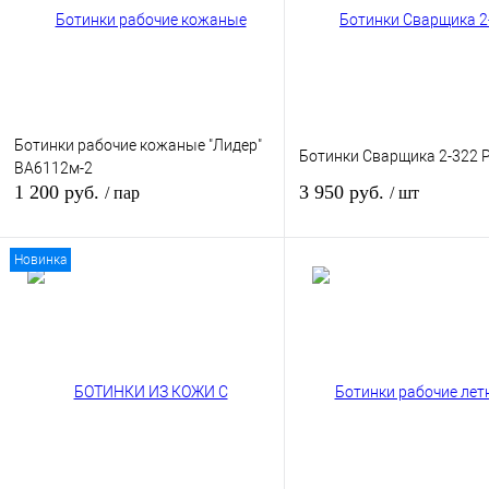
Ботинки рабочие кожаные "Лидер"
Ботинки Сварщика 2-322 
ВА6112м-2
1 200 руб.
3 950 руб.
/ пар
/ шт
Новинка
В корзину
В кор
Купить в 1 клик
К сравнению
Купить в 1 клик
К сра
В избранное
В
В избранное
наличии
наличи
Размер обуви:
39