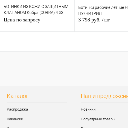
БОТИНКИ ИЗ КОЖИ С ЗАЩИТНЫМ
Ботинки рабочие летние Н
КЛАПАНОМ Кобра (COBRA) 4 S3
ПУ\НИТРИЛ
SRC
Цена по запросу
3 798 руб.
/ шт
Запросить цену
В кор
Купить в 1 клик
К сравнению
Купить в 1 клик
К сра
В избранное
Под заказ
В избранное
наличи
Каталог
Наши предложен
Распродажа
Новинки
Вакансии
Популярные товары