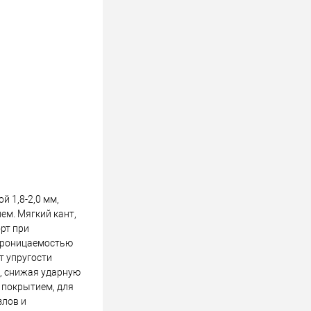
й 1,8-2,0 мм,
ем. Мягкий кант,
рт при
опроницаемостью
т упругости
, снижая ударную
 покрытием, для
злов и