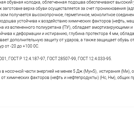
ая обувная колодка, облегченная подошва обеспечивают высокий 
 заготовке верха обуви осуществляется за счет проникновения (ад
азом получается высокопрочное, герметичное, монолитное соединен
одошва устойчива к воздействию химических факторов (нефть, ма
ена из вспененного полиуретана (ПУ), обладает амортизирующими и
ойчива к деформации и истиранию, глубина протектора 4 мм, облад
вает дополнительную защиту от ударов, а также защищает обувь о
р от -20 до +100 0C.
1, ГОСТ Р 12.4.187-97, ГОСТ 28507-99, ГОСТ 12.4.033-95.
 в носочной части энергией не менее 5 Дж (Мун5), истирания (Ми), о
от химических факторов (нефть и нефтепродукты) (Нс, Нм), общих