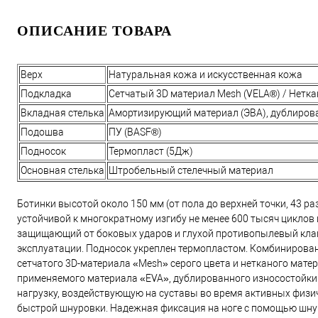
ОПИСАНИЕ ТОВАРА
Верх
Натуральная кожа и искусственная кожа
Подкладка
Сетчатый 3D материал Mesh (VELA®) / Нетк
Вкладная стелька
Амортизирующий материал (ЭВА), дублиро
Подошва
ПУ (BASF®)
Подносок
Термопласт (5Дж)
Основная стелька
Штробельный стелечный материал
Ботинки высотой около 150 мм (от пола до верхней точки, 43 ра
устойчивой к многократному изгибу не менее 600 тысяч цикло
защищающий от боковых ударов и глухой противопылевый клап
эксплуатации. Подносок укреплен термопластом. Комбиниров
сетчатого 3D-материала «Mesh» серого цвета и нетканого мате
применяемого материала «EVA», дублированного износостойки
нагрузку, воздействующую на суставы во время активных физи
быстрой шнуровки. Надежная фиксация на ноге с помощью шну