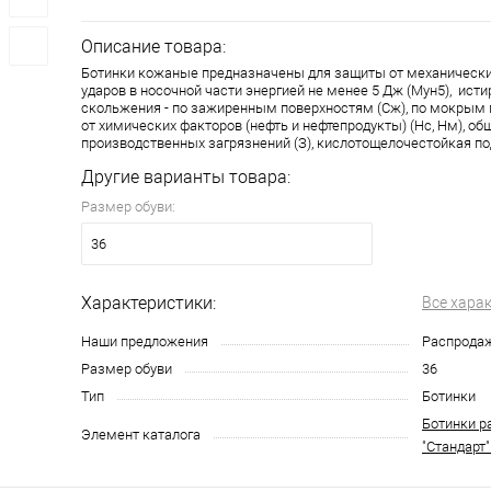
Описание товара:
Ботинки кожаные предназначены для защиты от механически
ударов в носочной части энергией не менее 5 Дж (Мун5), истир
скольжения - по зажиренным поверхностям (Сж), по мокрым 
от химических факторов (нефть и нефтепродукты) (Нс, Нм), об
производственных загрязнений (З), кислотощелочестойкая п
Другие варианты товара:
Размер обуви:
36
Характеристики:
Все хара
Наши предложения
Распрода
Размер обуви
36
Тип
Ботинки
Ботинки р
Элемент каталога
"Стандарт"