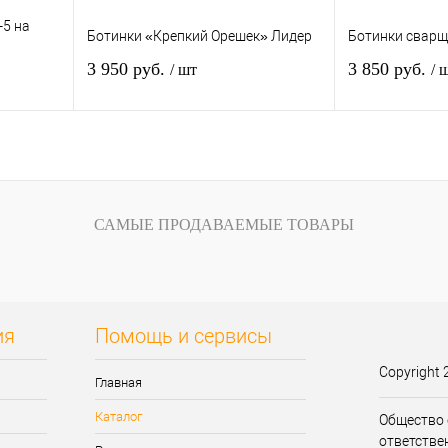
-5 на
Ботинки «Крепкий Орешек» Лидер
Ботинки свар
3 950 руб.
3 850 руб.
/ шт
/ 
зину
В корзину
внению
Купить в 1 клик
К сравнению
Купить в 1 кли
САМЫЕ ПРОДАВАЕМЫЕ ТОВАРЫ
В
В избранное
Под заказ
В избранное
и
Размер обуви:
40
ия
Помощь и сервисы
Copyright 
Главная
Каталог
Общество 
ответстве