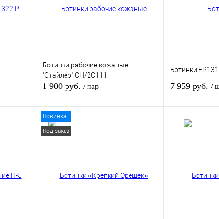
Ботинки рабочие кожаные
Р
Ботинки EP131
"Стайлер" CH/2C111
1 900 руб.
7 959 руб.
/ пар
/ 
Новинка
зину
В корзину
Под заказ
внению
Купить в 1 клик
К сравнению
Купить в 1 кли
В
В избранное
В
В избранное
и
наличии
Размер обуви:
38