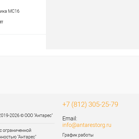
щика МС16
шт
В корзину
к
К сравнению
В
наличии
+7 (812) 305-25-79
2019-2026 © ООО "Антарес"
Email:
info@antarestorg.ru
с ограниченной
График работы
нностью "Антарес"