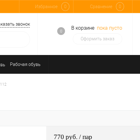
Избранное
0
Сравнение
0
аказать звонок
В корзине
пока пусто
0
Оформить заказ
Рабочая обувь
Средства индивидуальной защиты
4112
770 руб.
/ пар