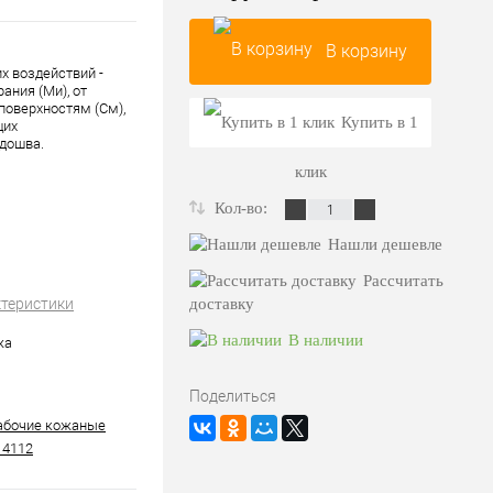
В корзину
х воздействий -
ания (Ми), от
поверхностям (См),
Купить в 1
щих
одошва.
клик
Кол-во:
Нашли дешевле
Рассчитать
ктеристики
доставку
В наличии
жа
Поделиться
абочие кожаные
 4112