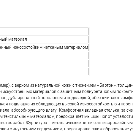
аный материал
ванный износостойким нетканым материалом
змер), с верхом из натуральной кожи с тиснением «Бартон», толщино
в и искусственных материалов с защитным полиуретановым покрыти
ан, дублированный поролоном и подкладкой, обеспечивают комфо
анная подкладка из обладающих высокой износостойкостью и пар
риала, абсорбирующего влагу. Комфортная вкладная стелька, за сче
м текстильным материалом, предохраняет мышцы ног от усталости
ческих работ. Фурнитура – металлические петли с антикоррозийным
рков с внутренним сердечником, предотвращающим образование у