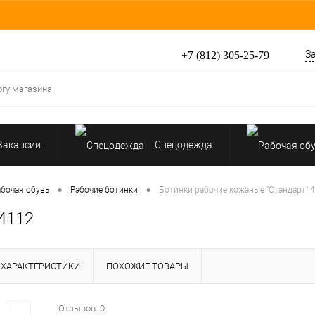
З
+7 (812) 305-25-79
Вакансии
Спецодежда
Перчатки, рукавицы
•
•
абочая обувь
Рабочие ботинки
Ботинки рабочие кожаные "Стандарт" 
4112
Средства защиты от падения
ХАРАКТЕРИСТИКИ
ПОХОЖИЕ ТОВАРЫ
Отзывов: 0