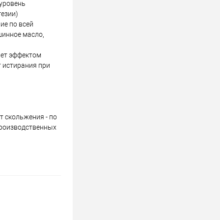
уровень
гезии)
ие по всей
шинное масло,
ает эффектом
т истирания при
т скольжения - по
 производственных