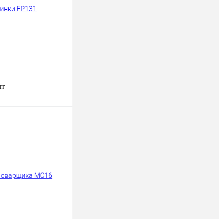
шт
В корзину
к
К сравнению
В
наличии