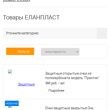
Товары ЕЛАНПЛАСТ
Уточните категорию:
Фильтр
Защитные открытые очки из
поликарбоната модель "Практик"
прозрачные, с твердым
360 руб.
/ шт
двухсторонним незапотевающим
Подробнее
покрытием ОЧК301KN
Новинка
Очки защитные закрытые Очк.