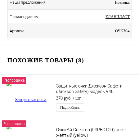
Наши предложения
Новинка
Производитель
ЕЛАНПЛАСТ
Артикул
ОЧК304
ПОХОЖИЕ ТОВАРЫ (8)
Распродажа
Защитные очки Джексон Сафети
(Jackson Safety) модель V40
Хеллрейзер (Hellraiser) 25716
370 руб.
/ шт
Подробнее
Распродажа
Очки Ай-Спектор (I-SPECTOR) цвет:
желтый (yellow)