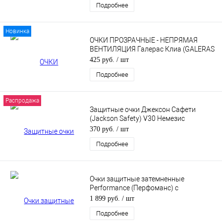
Подробнее
Новинка
ОЧКИ ПРОЗРАЧНЫЕ - НЕПРЯМАЯ
ВЕНТИЛЯЦИЯ Галерас Клиа (GALERAS
CLEAR)
425 руб.
/ шт
Подробнее
Распродажа
Защитные очки Джексон Сафети
(Jackson Safety) V30 Немезис
(Nemesis) VL для улицы 25697
370 руб.
/ шт
Подробнее
Очки защитные затемненные
Performance (Перфоманс) с
покрытием AS / AF (затемненные)
1 899 руб.
/ шт
Подробнее