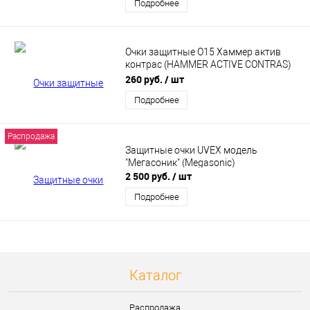
Подробнее
Очки защитные О15 Хаммер актив
контрас (HAMMER ACTIVE CONTRAS)
2-1.2 PC
260 руб.
/ шт
Подробнее
Распродажа
Защитные очки UVEX модель
"Мегасоник" (Мegasoniс)
2 500 руб.
/ шт
Подробнее
Каталог
Распродажа