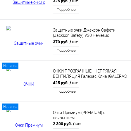
325 руб.
/ шт
Подробнее
Защитные очки Джексон Сафети
(Jackson Safety) V30 Немезис
(Nemesis) VL с защитой от
370 руб.
/ шт
запотевания
Подробнее
Новинка
ОЧКИ ПРОЗРАЧНЫЕ - НЕПРЯМАЯ
ВЕНТИЛЯЦИЯ Галерас Клиа (GALERAS
CLEAR)
425 руб.
/ шт
Подробнее
Новинка
Очки Премиум (PREMIUM) с
покрытием
2 300 руб.
/ шт