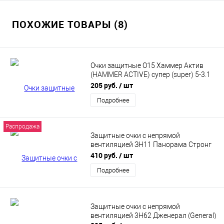
ПОХОЖИЕ ТОВАРЫ (8)
Очки защитные О15 Хаммер Актив
(HAMMER ACTIVE) супер (super) 5-3.1
PC
205 руб.
/ шт
Подробнее
Распродажа
Защитные очки с непрямой
вентиляцией ЗН11 Панорама Стронг
Гласс (PANORAMA Strong Glass) (2С-1,2
410 руб.
/ шт
РС)
Подробнее
Защитные очки с непрямой
вентиляцией 3Н62 Дженерал (General)