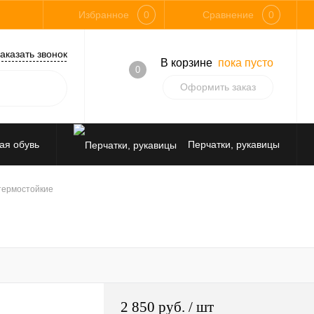
Избранное
0
Сравнение
0
аказать звонок
В корзине
пока пусто
0
Оформить заказ
ая обувь
Перчатки, рукавицы
Средства защиты от падения
термостойкие
2 850 руб.
/ шт