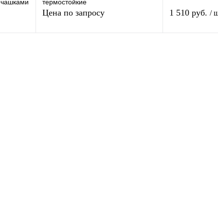
 чашками
термостойкие
Цена по запросу
1 510 руб.
/ 
Запросить цену
зину
внению
Купить в 1 клик
К сравнению
Купить в 1 кли
В
В избранное
Под заказ
В избранное
и