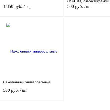
(MATRIX) с пластиковыми
1 350 руб.
500 руб.
/ пар
/ шт
В корзину
В кор
Купить в 1 клик
К сравнению
Купить в 1 клик
К сра
В избранное
Под заказ
В избранное
наличи
Наколенники универсальные
500 руб.
/ шт
Подписаться