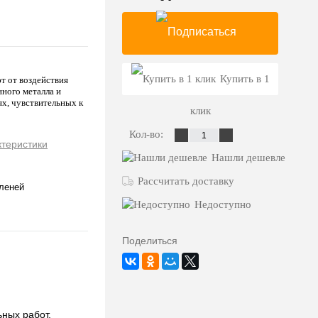
Подписаться
Купить в 1
т от воздействия
нного металла и
ях, чувствительных к
клик
Кол-во:
ктеристики
Нашли дешевле
Рассчитать доставку
леней
Недоступно
Поделиться
ьных работ,