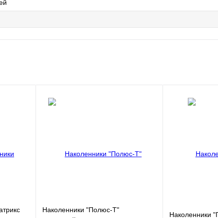
ей
атрикс
Наколенники "Полюс-Т"
Наколенники "