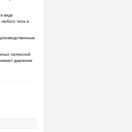
 в виде
 любого типа и
 производственным
анных латексной
снижают давление