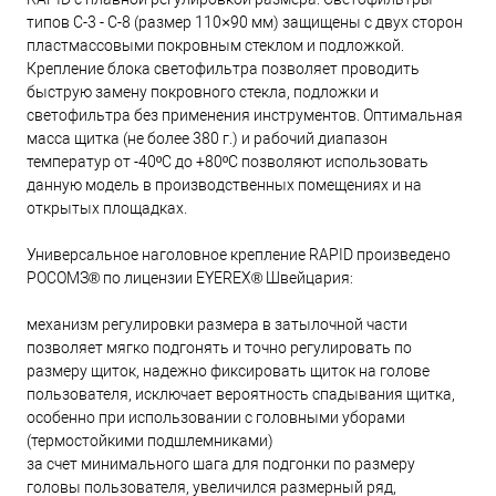
типов С-3 - С-8 (размер 110×90 мм) защищены с двух сторон
пластмассовыми покровным стеклом и подложкой.
Крепление блока светофильтра позволяет проводить
быструю замену покровного стекла, подложки и
светофильтра без применения инструментов. Оптимальная
масса щитка (не более 380 г.) и рабочий диапазон
температур от -40ºС до +80ºС позволяют использовать
данную модель в производственных помещениях и на
открытых площадках.
Универсальное наголовное крепление RAPID произведено
РОСОМЗ® по лицензии EYEREX® Швейцария:
механизм регулировки размера в затылочной части
позволяет мягко подгонять и точно регулировать по
размеру щиток, надежно фиксировать щиток на голове
пользователя, исключает вероятность спадывания щитка,
особенно при использовании с головными уборами
(термостойкими подшлемниками)
за счет минимального шага для подгонки по размеру
головы пользователя, увеличился размерный ряд,