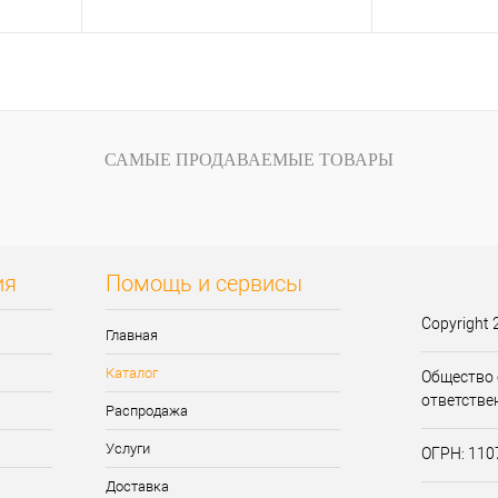
Запросить цену
Запр
зину
внению
Купить в 1 клик
К сравнению
Купить в 1 кли
САМЫЕ ПРОДАВАЕМЫЕ ТОВАРЫ
В
В избранное
Нет в наличии
В избранное
и
ия
Помощь и сервисы
Copyright 
Главная
Каталог
Общество 
ответстве
Распродажа
Услуги
ОГРН: 11
Доставка