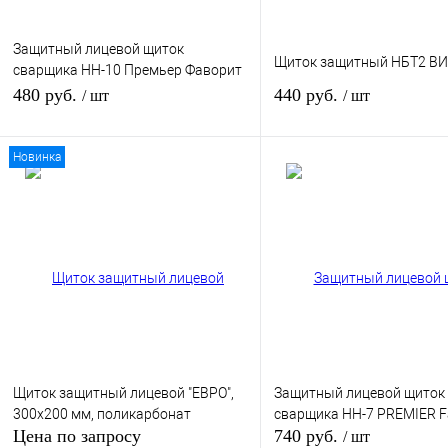
Защитный лицевой щиток
Щиток защитный НБТ2 В
сварщика НН-10 Премьер Фаворит
(PREMIER Favori®T) (10)
480 руб.
440 руб.
/ шт
/ шт
Новинка
В корзину
В кор
Купить в 1 клик
К сравнению
Купить в 1 клик
К сра
В избранное
В
В избранное
наличии
наличи
Щиток защитный лицевой "ЕВРО",
Защитный лицевой щиток
300х200 мм, поликарбонат
сварщика HH-7 PREMIER F
Цена по запросу
740 руб.
/ шт