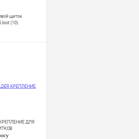
евой щиток
biot (10)
В корзину
к
К сравнению
В
наличии
 КРЕПЛЕНИЕ ДЛЯ
ИТКОВ
росу