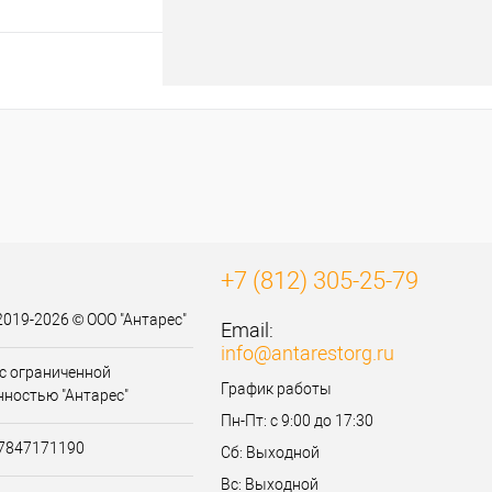
осить цену
к
К сравнению
Нет в наличии
+7 (812) 305-25-79
2019-2026 © ООО "Антарес"
Email:
info@antarestorg.ru
с ограниченной
График работы
нностью "Антарес"
Пн-Пт: с 9:00 до 17:30
07847171190
Сб: Выходной
Вс: Выходной