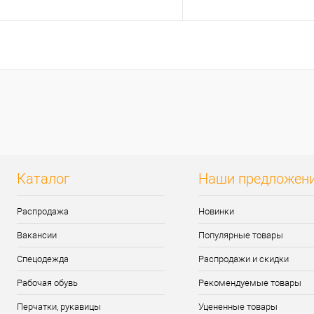
Запросить цену
В кор
Купить в 1 клик
К сравнению
Купить в 1 клик
К сра
В избранное
Под заказ
В избранное
наличи
Каталог
Наши предложен
Распродажа
Новинки
Вакансии
Популярные товары
Спецодежда
Распродажи и скидки
Рабочая обувь
Рекомендуемые товары
Перчатки, рукавицы
Уцененные товары