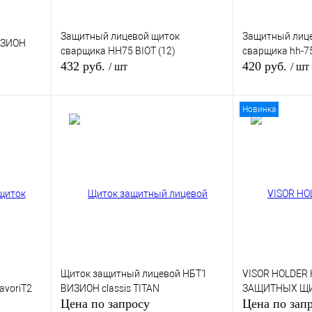
Защитный лицевой щиток
Защитный лиц
ИЗИОН
сварщика НН75 BIOT (12)
сварщика hh-75 
432 руб.
420 руб.
/ шт
/ шт
Новинка
зину
В корзину
внению
Купить в 1 клик
К сравнению
Купить в 1 кли
В
В избранное
В
В избранное
и
наличии
Щиток защитный лицевой НБТ1
VISOR HOLDER
avoriT2
ВИЗИОН classis TITAN
ЗАЩИТНЫХ Щ
Цена по запросу
Цена по зап