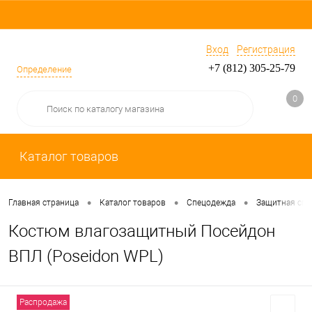
Вход
Регистрация
+7 (812) 305-25-79
Определение
0
Каталог товаров
•
•
•
Главная страница
Каталог товаров
Спецодежда
Защитная сп
Костюм влагозащитный Посейдон
ВПЛ (Poseidon WPL)
Распродажа