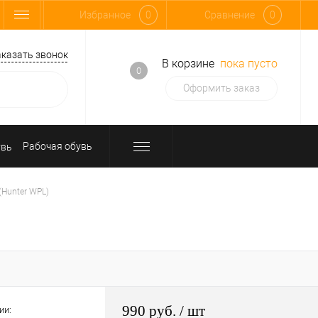
Избранное
0
Сравнение
0
аказать звонок
В корзине
пока пусто
0
Оформить заказ
Рабочая обувь
Hunter WPL)
990 руб.
/ шт
ии: