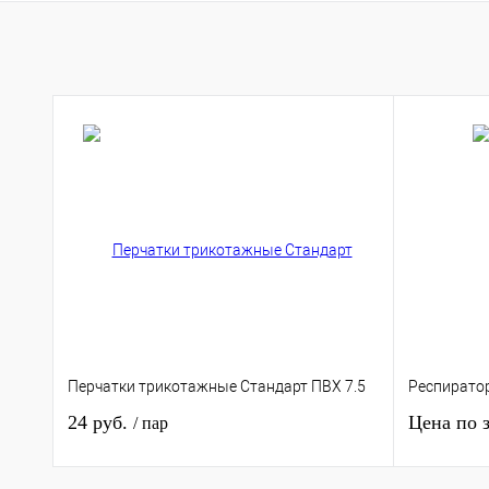
Купить в 1 клик
К сравнению
Купить в 1 клик
К сра
В избранное
В
В избранное
Под з
наличии
Цвет
Синий
Перчатки трикотажные Стандарт ПВХ 7.5
Респирато
24 руб.
Цена по 
/ пар