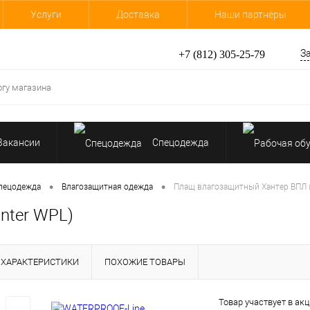
Услуги
Доставка
Наши партнёры
З
+7 (812) 305-25-79
Вакансии
Спецодежда
•
•
пецодежда
Влагозащитная одежда
Плащ влагозащитный Хантер ВПЛ (
nter WPL)
ХАРАКТЕРИСТИКИ
ПОХОЖИЕ ТОВАРЫ
Товар участвует в акц