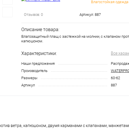
Влагостойкая одежда
Отзывов: 0
Артикул:
887
Описание товара:
Влагозащитный плащ с застежкой на молнии, с клапаном прот
капюшоном.
Характеристики:
Все хара
Наши предложения
Распрода
Производитель
WATERPRO
Размеры
60-62
Артикул
887
против ветра, капюшоном, двумя карманами с клапанами, манжетами