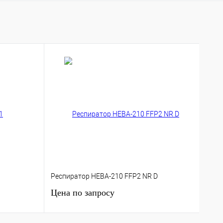
к
К сравнению
В
наличии
Респиратор НЕВА-210 FFP2 NR D
Респ
Цена по запросу
Цен