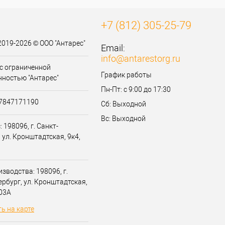
+7 (812) 305-25-79
2019-2026 © ООО "Антарес"
Email:
info@antarestorg.ru
с ограниченной
График работы
нностью "Антарес"
Пн-Пт: с 9:00 до 17:30
07847171190
Сб: Выходной
Вс: Выходной
 198096, г. Санкт-
 ул. Кронштадтская, 9к4,
зводства: 198096, г.
ербург, ул. Кронштадтская,
203А
ь на карте