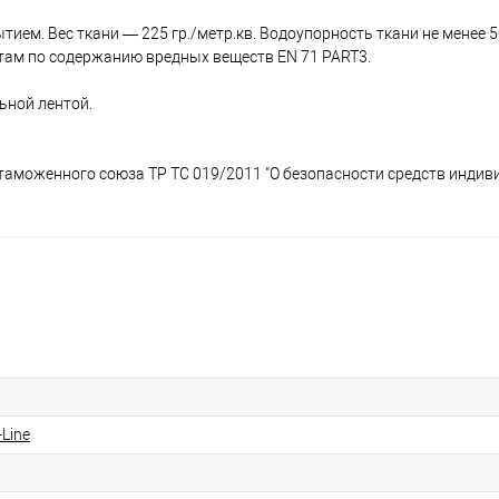
тием. Вес ткани — 225 гр./метр.кв. Водоупорность ткани не менее 
ртам по содержанию вредных веществ EN 71 PART3.
ьной лентой.
 таможенного союза ТР ТС 019/2011 "О безопасности средств инди
Line