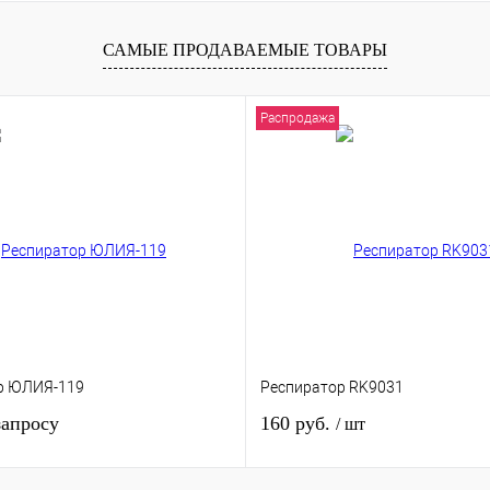
внению
Купить в 1 клик
К сравнению
Купить в 1 кли
САМЫЕ ПРОДАВАЕМЫЕ ТОВАРЫ
аказ
В избранное
В
В избранное
наличии
Распродажа
р ЮЛИЯ-119
Респиратор RK9031
запросу
160 руб.
/ шт