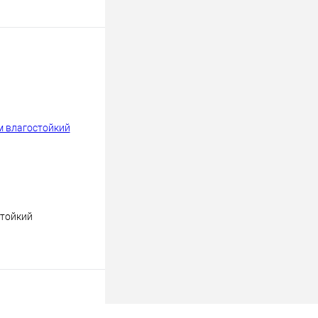
В корзину
к
К сравнению
В
наличии
:
тойкий
В корзину