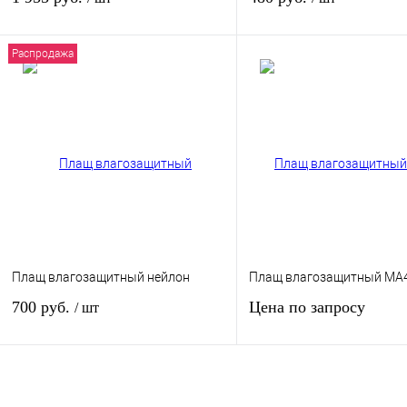
Распродажа
В корзину
Подп
Купить в 1 клик
К сравнению
Купить в 1 клик
К сра
В избранное
В
В избранное
Нет в
наличии
Размер одежды:
L
Плащ влагозащитный нейлон
Плащ влагозащитный MA
700 руб.
Цена по запросу
/ шт
Запросить цен
В корзину