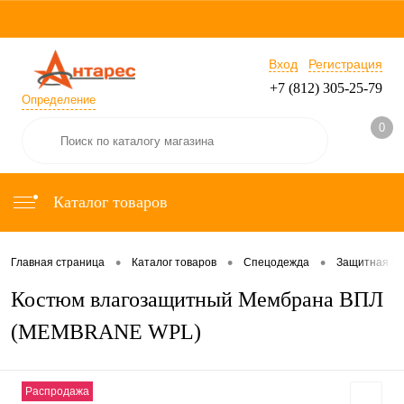
Вход
Регистрация
+7 (812) 305-25-79
Определение
0
Каталог товаров
•
•
•
Главная страница
Каталог товаров
Спецодежда
Защитная с
Костюм влагозащитный Мембрана ВПЛ
(MEMBRANE WPL)
Распродажа