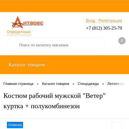
Вход
Регистрация
+7 (812) 305-25-79
Определение
0
Каталог товаров
•
•
•
Главная страница
Каталог товаров
Спецодежда
Летняя спец
Костюм рабочий мужской "Ветер"
куртка + полукомбинезон
Новинка