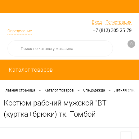
Вход
Регистрация
+7 (812) 305-25-79
Определение
0
Каталог товаров
•
•
•
Главная страница
Каталог товаров
Спецодежда
Летняя спецо
Костюм рабочий мужской "ВТ"
(куртка+брюки) тк. Томбой