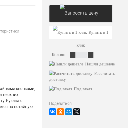
Запросить цену
ктеристики
Купить в 1
клик
Кол-во:
Нашли дешевле
Рассчитать
доставку
отайными кнопками,
Под заказ
ны верхних
ту. Рукава с
Поделиться
ется на потайную