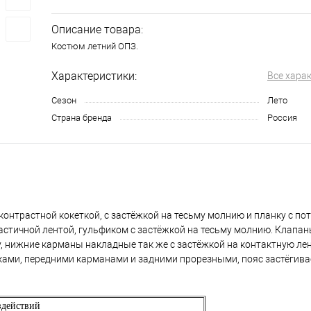
Описание товара:
Костюм летний ОПЗ.
Характеристики:
Все хара
Сезон
Лето
Страна бренда
Россия
с контрастной кокеткой, с застёжкой на тесьму молнию и планку с п
ластичной лентой, гульфиком с застёжкой на тесьму молнию. Клапа
, нижние карманы накладные так же с застёжкой на контактную лен
ками, передними карманами и задними прорезными, пояс застёгива
здействий