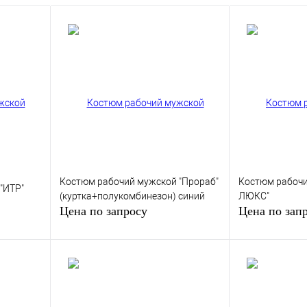
Костюм рабочий мужской "Прораб"
Костюм рабочи
"ИТР"
(куртка+полукомбинезон) синий
ЛЮКС"
Цена по запросу
Цена по зап
у
Запросить цену
Запр
внению
Купить в 1 клик
К сравнению
Купить в 1 кли