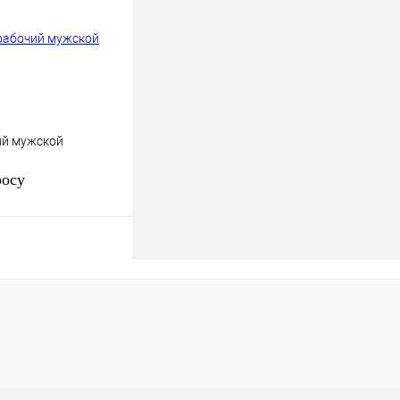
Под заказ
ий мужской
росу
осить цену
к
К сравнению
Под заказ