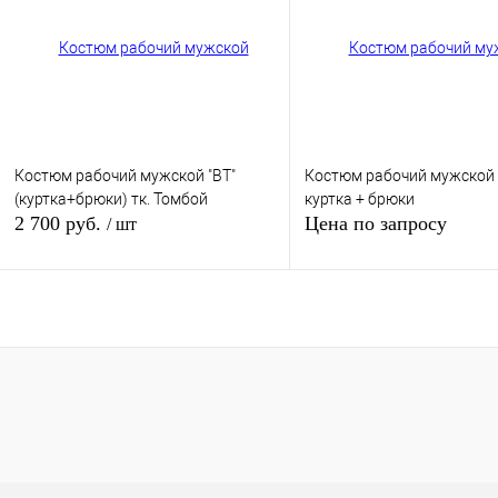
В избранное
Под заказ
В избранное
Под з
Костюм рабочий мужской "ВТ"
Костюм рабочий мужской 
(куртка+брюки) тк. Томбой
куртка + брюки
2 700 руб.
Цена по запросу
/ шт
Запросить цен
В корзину
Купить в 1 клик
К сравнению
Купить в 1 клик
К сра
В избранное
Под заказ
В избранное
Под з