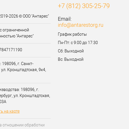
+7 (812) 305-25-79
2019-2026 © ООО "Антарес"
Email:
info@antarestorg.ru
с ограниченной
График работы
нностью "Антарес"
Пн-Пт: с 9:00 до 17:30
07847171190
Сб: Выходной
Вс: Выходной
 198096, г. Санкт-
 ул. Кронштадтская, 9к4,
зводства: 198096, г.
ербург, ул. Кронштадтская,
203А
ь на карте
в отношении обработки