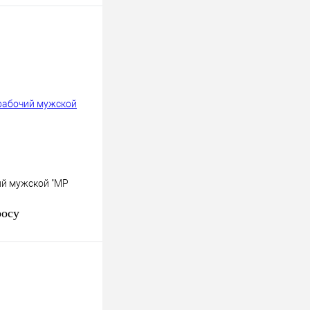
й мужской "МР
росу
осить цену
к
К сравнению