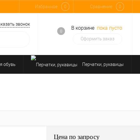
Избранное
0
Сравнение
0
аказать звонок
В корзине
пока пусто
0
Оформить заказ
я обувь
Перчатки, рукавицы
Средства защиты от падения
Цена по запросу