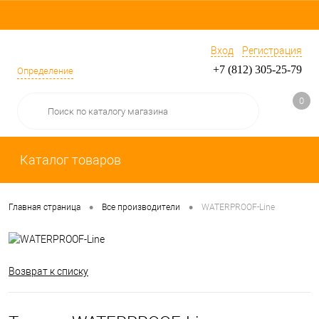
Вход
Регистрация
+7 (812) 305-25-79
Определение
0
Каталог товаров
•
•
Главная страница
Все производители
WATERPROOF-Line
Возврат к списку