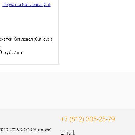
В наличии
чатки Кат левел (Cut level)
А
0 руб.
/ шт
В корзину
пить в 1 клик
К сравнению
избранное
В наличии
+7 (812) 305-25-79
2019-2026 © ООО "Антарес"
Email: