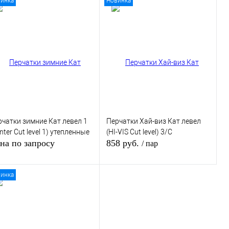
инка
Новинка
Запросить цену
Запросить цену
пить в 1 клик
К сравнению
Купить в 1 клик
К сравнению
избранное
Под заказ
В избранное
Под заказ
рчатки зимние Кат левел 1
Перчатки Хай-виз Кат левел
nter Cut level 1) утепленные
(HI-VIS Cut level) 3/С
на по запросу
858 руб.
/ пар
инка
Запросить цену
В корзину
пить в 1 клик
К сравнению
Купить в 1 клик
К сравнению
избранное
Под заказ
В избранное