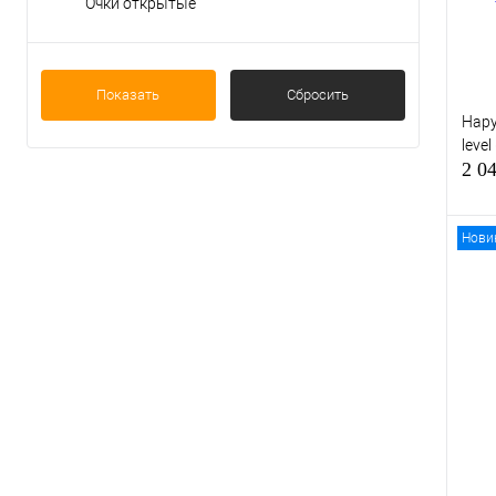
Очки открытые
Показать
Сбросить
Нару
level
2 0
Нови
Куп
В и