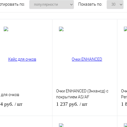
ртировать по:
Показать по:
Очки ENHANCED (Энхансд) с
Оч
 для очков
покрытием AS/AF
Pe
(затемненные)
по
74 руб.
1 237 руб.
1 
/ шт
/ шт
(з
В корзину
В корзину