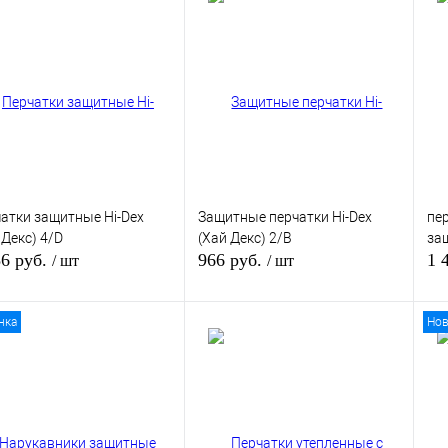
ить в 1 клик
К сравнению
Купить в 1 клик
К сравнению
Ку
збранное
В избранное
В 
В наличии
В наличии
атки защитные Hi-Dex
Защитные перчатки Hi-Dex
пе
 Декс) 4/D
(Хай Декс) 2/B
за
86 руб.
966 руб.
1 
/ шт
/ шт
нка
Нов
В корзину
В корзину
ить в 1 клик
К сравнению
Купить в 1 клик
К сравнению
Ку
збранное
В избранное
В 
В наличии
В наличии