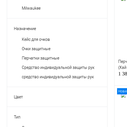
Milwaukee
Куп
В и
Назначение
Кейс для очков
Очки защитные
Перчатки защитные
Перч
Средство индивидуальной защиты рук
(Хай
1 3
средство индивидуальной защиты рук
Нови
Цвет
Коричневый
Куп
Серый
Тип
В и
Черный