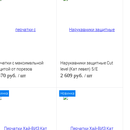
пить в 1 клик
К сравнению
Купить в 1 клик
К сравнению
избранное
В избранное
В наличии
В наличии
рчатки с максимальной
Нарукавники защитные Сut
щитой от порезов
level (Кат левел) 5/Е
470 руб.
2 609 руб.
/ шт
/ шт
инка
Новинка
В корзину
В корзину
пить в 1 клик
К сравнению
Купить в 1 клик
К сравнению
избранное
В избранное
В наличии
В наличии