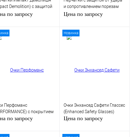
рчатки Импакт Демолишн
Перчатки с защитой от удара
pact Demolition) с защитой
и сопротивлением порезам
 удара
уровень 5
на по запросу
Цена по запросу
инка
Новинка
Запросить цену
Запросить цену
пить в 1 клик
К сравнению
Купить в 1 клик
К сравнению
избранное
Нет в
В избранное
Под заказ
наличии
ки Перфоманс
Очки Энхансед Сафети Глассес
ERFORMANCE) с покрытием
(Enhanced Safety Glasses)
на по запросу
Цена по запросу