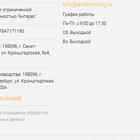
info@antarestorg.ru
с ограниченной
График работы
нностью "Антарес"
Пн-Пт: с 9:00 до 17:30
07847171190
Сб: Выходной
Вс: Выходной
 198096, г. Санкт-
 ул. Кронштадтская, 9к4,
зводства: 198096, г.
ербург, ул. Кронштадтская,
203А
ь на карте
в отношении обработки
ьных данных