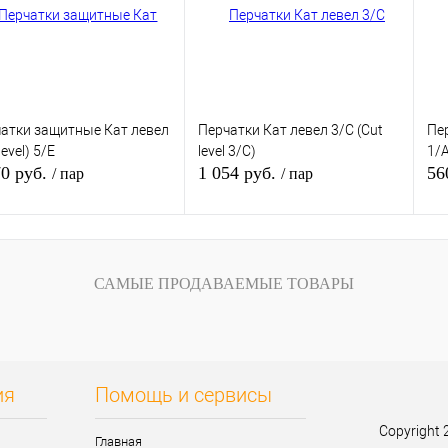
атки защитные Кат левел
Перчатки Кат левел 3/С (Cut
Пер
level) 5/E
level 3/С)
1/
70 руб.
1 054 руб.
56
/ пар
/ пар
В корзину
В корзину
САМЫЕ ПРОДАВАЕМЫЕ ТОВАРЫ
ить в 1 клик
К сравнению
Купить в 1 клик
К сравнению
Ку
збранное
В избранное
Под заказ
В 
В наличии
ия
Помощь и сервисы
Copyright 
Главная