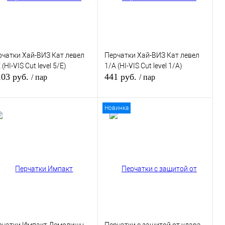
рчатки Хай-ВИЗ Кат левел
Перчатки Хай-ВИЗ Кат левел
 (HI-VIS Cut level 5/E)
1/А (HI-VIS Cut level 1/А)
103 руб.
441 руб.
/ пар
/ пар
Новинка
В корзину
В корзину
пить в 1 клик
К сравнению
Купить в 1 клик
К сравнению
избранное
В избранное
В наличии
В наличии