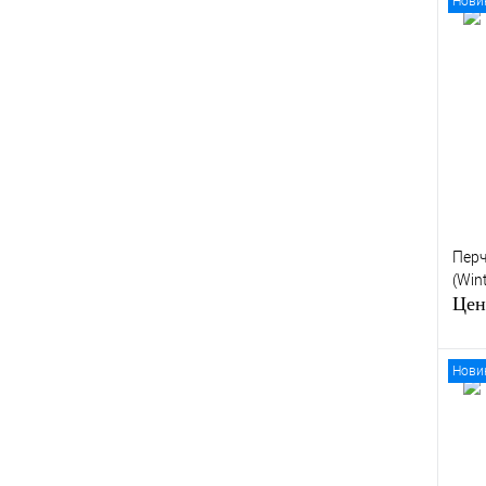
Нови
Куп
В и
Перч
(Win
Цен
Нови
Куп
В и