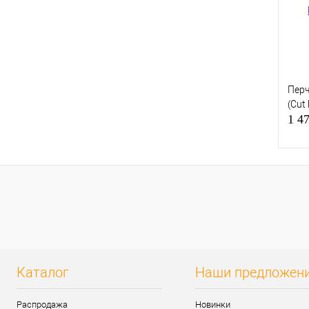
Перч
(Cut 
1 4
Куп
В и
Каталог
Наши предложен
Распродажа
Новинки