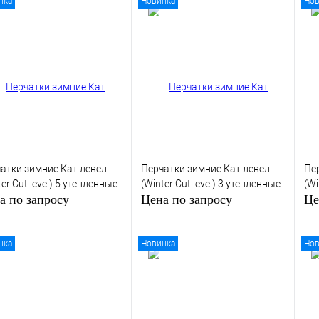
нка
Новинка
Нов
Запросить цену
В корзину
ить в 1 клик
К сравнению
Купить в 1 клик
К сравнению
Ку
збранное
Под заказ
В избранное
В 
В наличии
атки зимние Кат левел
Перчатки зимние Кат левел
Пе
ter Cut level) 5 утепленные
(Winter Cut level) 3 утепленные
(Wi
а по запросу
Цена по запросу
Це
нка
Новинка
Нов
Запросить цену
Запросить цену
ить в 1 клик
К сравнению
Купить в 1 клик
К сравнению
Ку
збранное
Под заказ
В избранное
Под заказ
В 