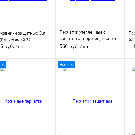
Перчатки утепленные с
кавники защитные Сut
Пе
защитой от порезов, уровень
 (Кат левел) 3/С
5/Е
1, бренд Милуоки (Milwaukee)
46 руб.
560 руб.
1 
/ шт
/ шт
нка
Новинка
В корзину
В корзину
ить в 1 клик
К сравнению
Купить в 1 клик
К сравнению
Ку
збранное
В избранное
В 
В наличии
В наличии