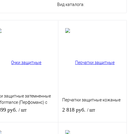
Вид каталога:
ки защитные затемненные
Перчатки защитные кожаные
rformance (Перфоманс) с
крытием AS / AF
899 руб.
2 818 руб.
/ шт
/ шт
атемненные)
В корзину
В корзину