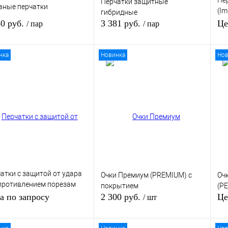
Пе
Перчатки защитные
аные перчатки
(Im
гибридные
от
50 руб.
3 381 руб.
Це
/ пар
/ пар
нка
Новинка
Нов
В корзину
В корзину
ить в 1 клик
К сравнению
Купить в 1 клик
К сравнению
Ку
збранное
В избранное
В 
В наличии
В наличии
атки с защитой от удара
Очки Премиум (PREMIUM) с
Оч
противлением порезам
покрытием
(P
ень 3
а по запросу
2 300 руб.
Це
/ шт