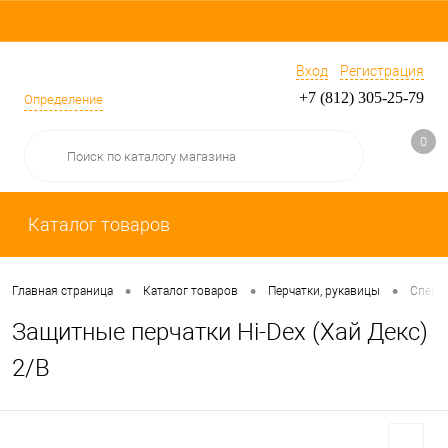
Вход
Регистрация
+7 (812) 305-25-79
Определение
0
Каталог товаров
•
•
•
Главная страница
Каталог товаров
Перчатки, рукавицы
Специ
Защитные перчатки Hi-Dex (Хай Декс)
2/B