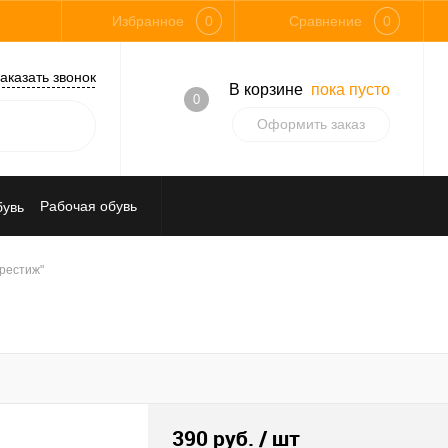
Избранное
0
Сравнение
0
аказать звонок
В корзине
пока пусто
0
Оформить заказ
Рабочая обувь
Средства индивидуальной защиты
рестиж"
390 руб.
/ шт