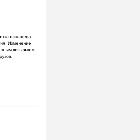
кетка оснащена
тия. Изменение
енным козырьком.
рузов.