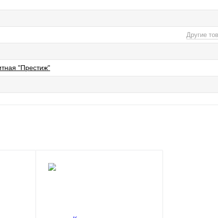
Другие то
итная "Престиж"