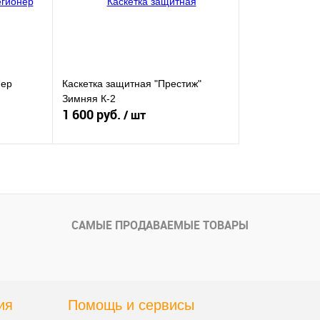
нер
Каскетка защитная "Престиж"
Зимняя К-2
1 600 руб.
/ шт
у
Подписаться
внению
Купить в 1 клик
К сравнению
САМЫЕ ПРОДАВАЕМЫЕ ТОВАРЫ
аказ
В избранное
Нет в наличии
ия
Помощь и сервисы