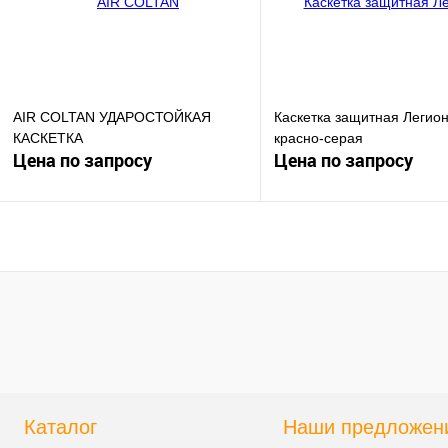
AIR COLTAN УДАРОСТОЙКАЯ
Каскетка защитная Легио
КАСКЕТКА
красно-серая
Цена по запросу
Цена по запросу
Запросить цену
Запросить цен
Купить в 1 клик
К сравнению
Купить в 1 клик
К сра
В избранное
Под заказ
В избранное
Под з
Каталог
Наши предложен