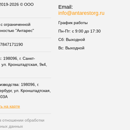
 2019-2026 © ООО
Email:
info@antarestorg.ru
График работы
с ограниченной
нностью "Антарес"
Пн-Пт: с 9:00 до 17:30
Сб: Выходной
07847171190
Вс: Выходной
 198096, г. Санкт-
 ул. Кронштадтская, 9к4,
зводства: 198096, г.
ербург, ул. Кронштадтская,
203А
ь на карте
в отношении обработки
ьных данных