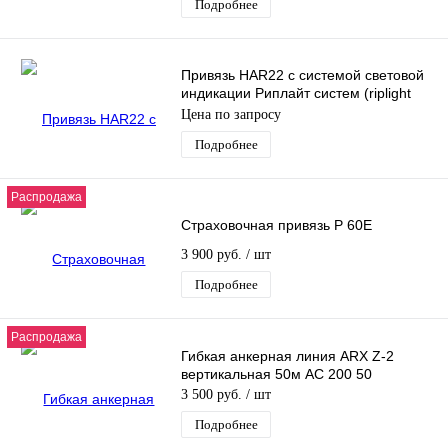
Подробнее
Привязь HAR22 с системой световой
индикации Риплайт систем (riplight
system II) - 2 точки крепления
Цена по запросу
Подробнее
Распродажа
Страховочная привязь P 60E
3 900 руб.
/ шт
Подробнее
Распродажа
Гибкая анкерная линия ARX Z-2
вертикальная 50м AC 200 50
3 500 руб.
/ шт
Подробнее