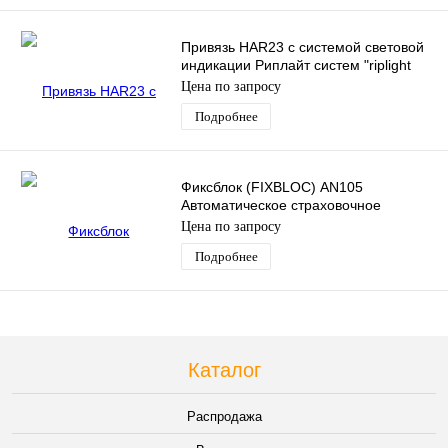
Привязь HAR23 с системой световой
индикации Риплайт систем "riplight
system III" - 3 точки крепления
Цена по запросу
Подробнее
Фиксблок (FIXBLOC) AN105
Автоматическое страховочное
устройство с амортизатором
Цена по запросу
Подробнее
Каталог
Распродажа