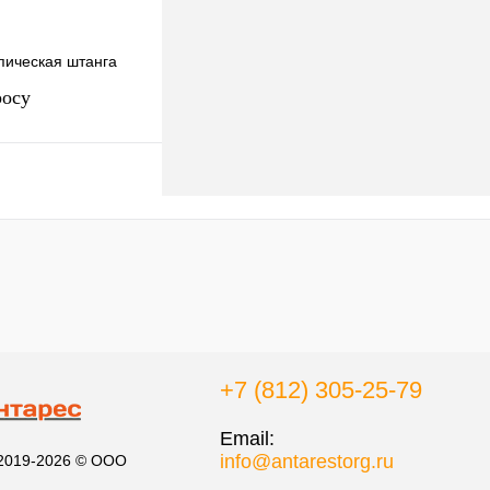
пическая штанга
росу
осить цену
к
К сравнению
Нет в наличии
+7 (812) 305-25-79
Email:
info@antarestorg.ru
 2019-2026 © ООО