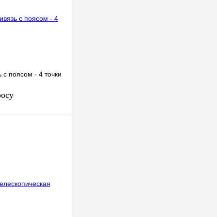
с поясом - 4 точки
росу
осить цену
к
К сравнению
Под заказ