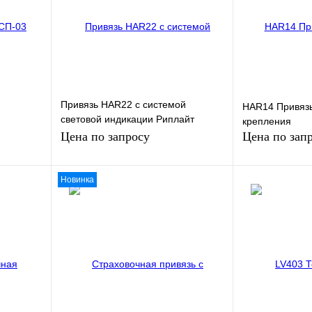
Привязь HAR22 с системой
HAR14 Привязь 
световой индикации Риплайт
крепления
систем (riplight system II) - 2 точки
Цена по запросу
Цена по зап
крепления
Новинка
Запросить цену
Запр
зину
внению
Купить в 1 клик
К сравнению
Купить в 1 кли
В
В избранное
Под заказ
В избранное
и