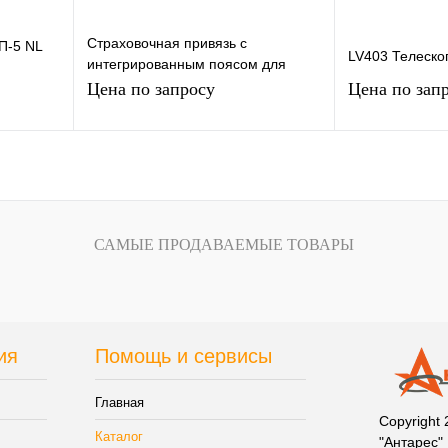
Страховочная привязь с
П-5 NL
LV403 Телеско
интегрированным поясом для
удержания и позиционирования,
Цена по запросу
Цена по зап
модель KOSMOS
Запросить цену
Запр
зину
внению
Купить в 1 клик
К сравнению
Купить в 1 кли
САМЫЕ ПРОДАВАЕМЫЕ ТОВАРЫ
В
В избранное
Нет в наличии
В избранное
и
ия
Помощь и сервисы
Главная
Copyright
Каталог
"Антарес"