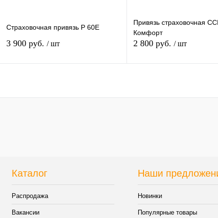
Привязь страховочная СС
Страховочная привязь P 60E
Комфорт
3 900 руб.
2 800 руб.
/ шт
/ шт
В корзину
В кор
Купить в 1 клик
К сравнению
Купить в 1 клик
К сра
В избранное
В
В избранное
наличии
наличи
Каталог
Наши предложен
Распродажа
Новинки
Вакансии
Популярные товары