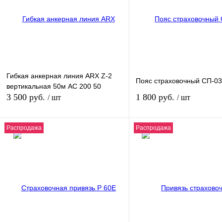
Гибкая анкерная линия ARX Z-2
Пояс страховочный СП-03
вертикальная 50м AC 200 50
3 500 руб.
1 800 руб.
/ шт
/ шт
Распродажа
Распродажа
В корзину
В кор
Купить в 1 клик
К сравнению
Купить в 1 клик
К сра
В избранное
В
В избранное
наличии
наличи