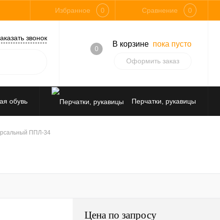
Избранное
0
Сравнение
0
аказать звонок
В корзине
пока пусто
0
Оформить заказ
ая обувь
Перчатки, рукавицы
Средства защиты от падения
ерсальный ППЛ-34
Цена по запросу