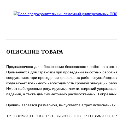
ОПИСАНИЕ ТОВАРА
Предназначена для обеспечения безопасности работ на высоте
Применяется для страховки при проведении высотных работ на 
сооружениях, при проведении кровельных работ, спуске/подъеме
когда может возникнуть необходимость срочной эвакуации раб
Имеет набедренные регулируемые лямки, широкий удерживающи
падения, а также два симметрично расположенных D образных
Привязь является размерной, выпускается в трех исполнениях.
ТР ТС 019/2011, ГОСТ Р ЕН 361-2008, ГОСТ Р ЕН 358-2008, DI