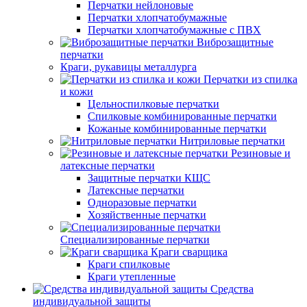
Перчатки нейлоновые
Перчатки хлопчатобумажные
Перчатки хлопчатобумажные с ПВХ
Виброзащитные
перчатки
Краги, рукавицы металлурга
Перчатки из спилка
и кожи
Цельноспилковые перчатки
Спилковые комбинированные перчатки
Кожаные комбинированные перчатки
Нитриловые перчатки
Резиновые и
латексные перчатки
Защитные перчатки КЩС
Латексные перчатки
Одноразовые перчатки
Хозяйственные перчатки
Специализированные перчатки
Краги сварщика
Краги спилковые
Краги утепленные
Средства
индивидуальной защиты