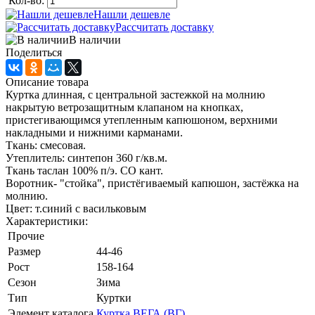
Кол-во:
Нашли дешевле
Рассчитать доставку
В наличии
Поделиться
Описание товара
Куртка длинная, с центральной застежкой на молнию
накрытую ветрозащитным клапаном на кнопках,
пристегивающимся утепленным капюшоном, верхними
накладными и нижними карманами.
Ткань: смесовая.
Утеплитель: синтепон 360 г/кв.м.
Ткань таслан 100% п/э. СО кант.
Воротник- "стойка", пристёгиваемый капюшон, застёжка на
молнию.
Цвет: т.синий с васильковым
Характеристики:
Прочие
Размер
44-46
Рост
158-164
Сезон
Зима
Тип
Куртки
Элемент каталога
Куртка ВЕГА (ВГ)