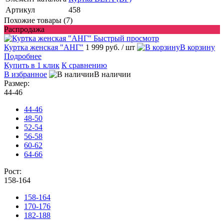
Артикул
458
Похожие товары (7)
Распродажа
Быстрый просмотр
Куртка женская "АНГ"
1 999 руб.
/ шт
В корзину
Подробнее
Купить в 1 клик
К сравнению
В избранное
В наличии
Размер:
44-46
44-46
48-50
52-54
56-58
60-62
64-66
Рост:
158-164
158-164
170-176
182-188