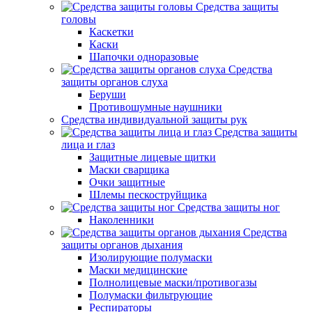
Средства защиты
головы
Каскетки
Каски
Шапочки одноразовые
Средства
защиты органов слуха
Беруши
Противошумные наушники
Средства индивидуальной защиты рук
Средства защиты
лица и глаз
Защитные лицевые щитки
Маски сварщика
Очки защитные
Шлемы пескоструйщика
Средства защиты ног
Наколенники
Средства
защиты органов дыхания
Изолирующие полумаски
Маски медицинские
Полнолицевые маски/противогазы
Полумаски фильтрующие
Респираторы