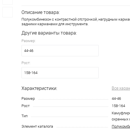
Описание товара:
Полукомбинезон с контрастной отстрочкой, нагрудным карма
задними карманами для инструмента.
Другие варианты товара:
Размер:
44-46
Рост:
158-164
Характеристики:
Все хара
Размер
44-46
Рост
158-164
Камуфлиро
Тип
охранных 
Элемент каталога
Полукомб