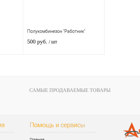
Полукомбинезон "Работник"
500 руб.
/ шт
у
Подписаться
внению
Купить в 1 клик
К сравнению
САМЫЕ ПРОДАВАЕМЫЕ ТОВАРЫ
аказ
В избранное
Нет в наличии
Размер:
44-46
Рост:
ия
Помощь и сервисы
158-164
Главная