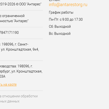
info@antarestorg.ru
2019-2026 © ООО "Антарес"
График работы
с ограниченной
Пн-Пт: с 9:00 до 17:30
нностью "Антарес"
Сб: Выходной
07847171190
Вс: Выходной
 198096, г. Санкт-
 ул. Кронштадтская, 9к4,
зводства: 198096, г.
ербург, ул. Кронштадтская,
203А
ь на карте
в отношении обработки
ьных данных