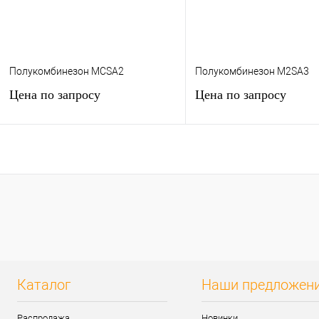
Полукомбинезон MCSA2
Полукомбинезон M2SA3
Цена по запросу
Цена по запросу
Запросить цену
Запросить цен
Купить в 1 клик
К сравнению
Купить в 1 клик
К сра
В избранное
Под заказ
В избранное
Под з
Каталог
Наши предложен
Распродажа
Новинки