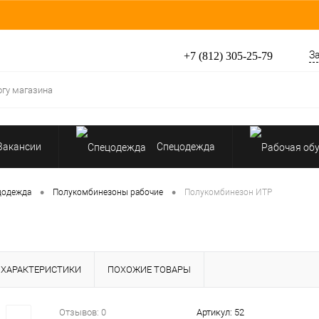
З
+7 (812) 305-25-79
Вакансии
Спецодежда
Перчатки, рукавицы
•
•
цодежда
Полукомбинезоны рабочие
Полукомбинезон ИТР
Средства защиты от падения
ХАРАКТЕРИСТИКИ
ПОХОЖИЕ ТОВАРЫ
Отзывов: 0
Артикул:
52