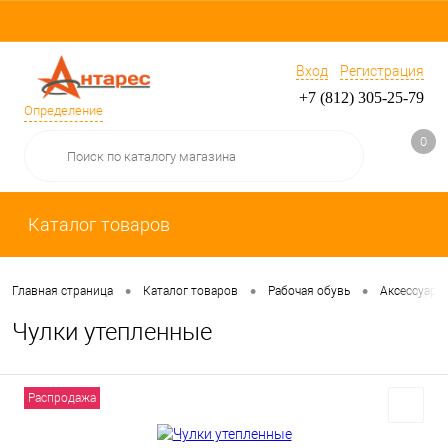
Вход
Регистрация
+7 (812) 305-25-79
Определение
0
Каталог товаров
•
•
•
Главная страница
Каталог товаров
Рабочая обувь
Аксессуары
Чулки утепленные
Распродажа