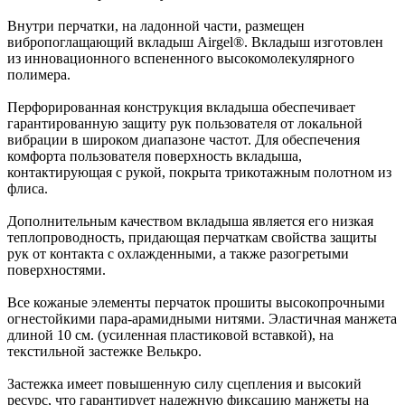
Внутри перчатки, на ладонной части, размещен
вибропоглащающий вкладыш Airgel®. Вкладыш изготовлен
из инновационного вспененного высокомолекулярного
полимера.
Перфорированная конструкция вкладыша обеспечивает
гарантированную защиту рук пользователя от локальной
вибрации в широком диапазоне частот. Для обеспечения
комфорта пользователя поверхность вкладыша,
контактирующая с рукой, покрыта трикотажным полотном из
флиса.
Дополнительным качеством вкладыша является его низкая
теплопроводность, придающая перчаткам свойства защиты
рук от контакта с охлажденными, а также разогретыми
поверхностями.
Все кожаные элементы перчаток прошиты высокопрочными
огнестойкими пара-арамидными нитями. Эластичная манжета
длиной 10 см. (усиленная пластиковой вставкой), на
текстильной застежке Велькро.
Застежка имеет повышенную силу сцепления и высокий
ресурс, что гарантирует надежную фиксацию манжеты на