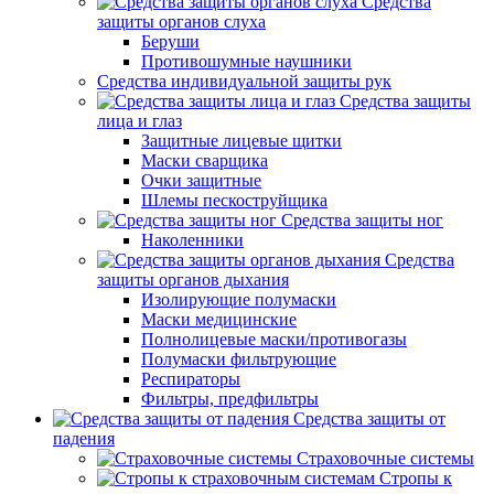
Средства
защиты органов слуха
Беруши
Противошумные наушники
Средства индивидуальной защиты рук
Средства защиты
лица и глаз
Защитные лицевые щитки
Маски сварщика
Очки защитные
Шлемы пескоструйщика
Средства защиты ног
Наколенники
Средства
защиты органов дыхания
Изолирующие полумаски
Маски медицинские
Полнолицевые маски/противогазы
Полумаски фильтрующие
Респираторы
Фильтры, предфильтры
Средства защиты от
падения
Страховочные системы
Стропы к