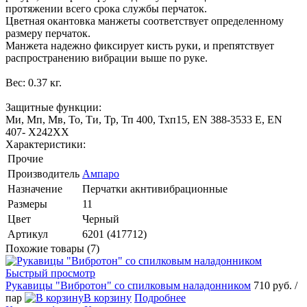
протяжении всего срока службы перчаток.
Цветная окантовка манжеты соответствует определенному
размеру перчаток.
Манжета надежно фиксирует кисть руки, и препятствует
распространению вибрации выше по руке.
Вес: 0.37 кг.
Защитные функции:
Ми, Мп, Мв, То, Ти, Тр, Тп 400, Тхп15, EN 388-3533 Е, EN
407- Х242ХХ
Характеристики:
Прочие
Производитель
Ампаро
Назначение
Перчатки акнтивибрационные
Размеры
11
Цвет
Черный
Артикул
6201 (417712)
Похожие товары (7)
Быстрый просмотр
Рукавицы "Вибротон" со спилковым наладонником
710 руб.
/
пар
В корзину
Подробнее