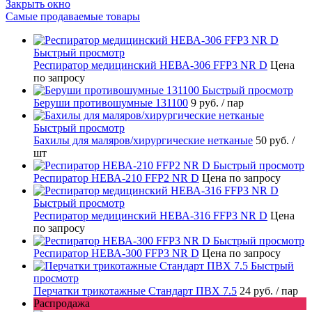
Закрыть окно
Самые продаваемые товары
Быстрый просмотр
Респиратор медицинский НЕВА-306 FFP3 NR D
Цена
по запросу
Быстрый просмотр
Беруши противошумные 131100
9 руб.
/ пар
Быстрый просмотр
Бахилы для маляров/хирургические нетканые
50 руб.
/
шт
Быстрый просмотр
Респиратор НЕВА-210 FFP2 NR D
Цена по запросу
Быстрый просмотр
Респиратор медицинский НЕВА-316 FFP3 NR D
Цена
по запросу
Быстрый просмотр
Респиратор НЕВА-300 FFP3 NR D
Цена по запросу
Быстрый
просмотр
Перчатки трикотажные Стандарт ПВХ 7.5
24 руб.
/ пар
Распродажа