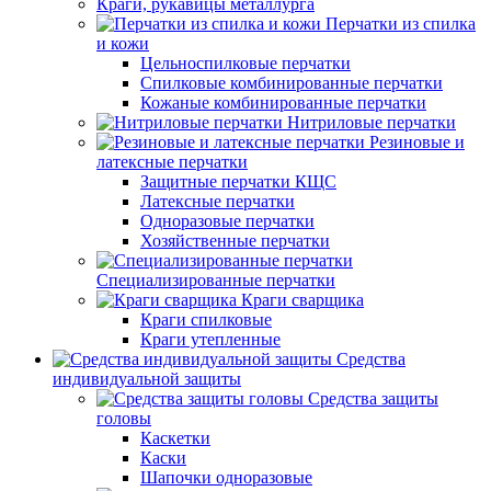
Краги, рукавицы металлурга
Перчатки из спилка
и кожи
Цельноспилковые перчатки
Спилковые комбинированные перчатки
Кожаные комбинированные перчатки
Нитриловые перчатки
Резиновые и
латексные перчатки
Защитные перчатки КЩС
Латексные перчатки
Одноразовые перчатки
Хозяйственные перчатки
Специализированные перчатки
Краги сварщика
Краги спилковые
Краги утепленные
Средства
индивидуальной защиты
Средства защиты
головы
Каскетки
Каски
Шапочки одноразовые