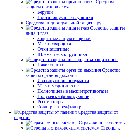
Средства
защиты органов слуха
Беруши
Противошумные наушники
Средства индивидуальной защиты рук
Средства защиты
лица и глаз
Защитные лицевые щитки
Маски сварщика
Очки защитные
Шлемы пескоструйщика
Средства защиты ног
Наколенники
Средства
защиты органов дыхания
Изолирующие полумаски
Маски медицинские
Полнолицевые маски/противогазы
Полумаски фильтрующие
Респираторы
Фильтры, предфильтры
Средства защиты от
падения
Страховочные системы
Стропы к