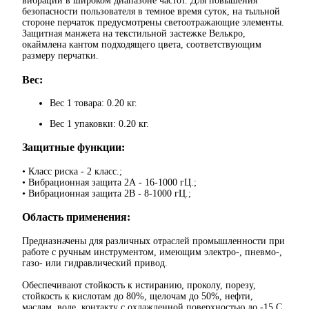
вибрации в широком диапазоне частот. Для повышения
безопасности пользователя в темное время суток, на тыльной
стороне перчаток предусмотрены светоотражающие элементы.
Защитная манжета на текстильной застежке Велькро,
окаймлена кантом подходящего цвета, соответствующим
размеру перчатки.
Вес:
Вес 1 товара: 0.20 кг.
Вес 1 упаковки: 0.20 кг.
Защитные функции:
• Класс риска - 2 класс.;
• Вибрационная защита 2А - 16-1000 гЦ.;
• Вибрационная защита 2B - 8-1000 гЦ.;
Область применения:
Предназначены для различных отраслей промышленности при
работе с ручным инструментом, имеющим электро-, пневмо-,
газо- или гидравлический привод.
Обеспечивают стойкость к истиранию, проколу, порезу,
стойкость к кислотам до 80%, щелочам до 50%, нефти,
маслам, воде, контакту с охлажденной поверхностью до -15 С.