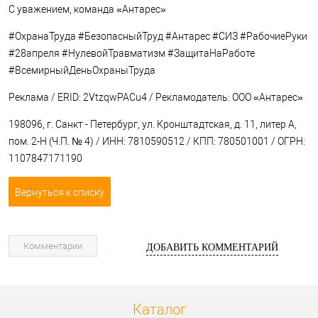
С уважением, команда «Антарес»
#ОхранаТруда #БезопасныйТруд #Антарес #СИЗ #РабочиеРуки
#28апреля #НулевойТравматизм #ЗащитаНаРаботе
#ВсемирныйДеньОхраныТруда
Реклама / ERID: 2VtzqwPACu4 / Рекламодатель: ООО «Антарес»
198096, г. Санкт - Петербург, ул. Кронштадтская, д. 11, литер А,
пом. 2-Н (Ч.П. № 4) / ИНН: 7810590512 / КПП: 780501001 / ОГРН:
1107847171190
Вернуться к списку
Комментарии
ДОБАВИТЬ КОММЕНТАРИЙ
Каталог