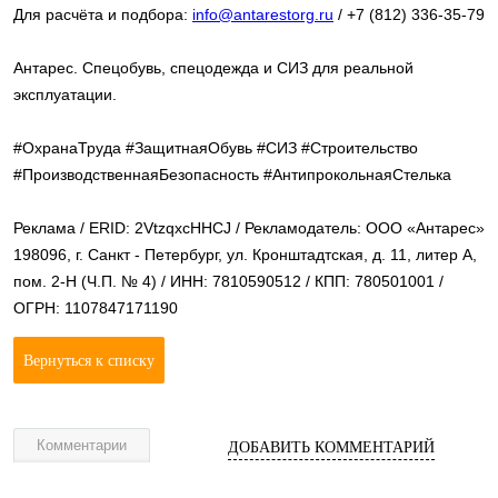
Для расчёта и подбора:
info@antarestorg.ru
/ +7 (812) 336-35-79
Антарес. Спецобувь, спецодежда и СИЗ для реальной
эксплуатации.
#ОхранаТруда #ЗащитнаяОбувь #СИЗ #Строительство
#ПроизводственнаяБезопасность #АнтипрокольнаяСтелька
Реклама / ERID: 2VtzqxcHHCJ / Рекламодатель: ООО «Антарес»
198096, г. Санкт - Петербург, ул. Кронштадтская, д. 11, литер А,
пом. 2-Н (Ч.П. № 4) / ИНН: 7810590512 / КПП: 780501001 /
ОГРН: 1107847171190
Вернуться к списку
Комментарии
ДОБАВИТЬ КОММЕНТАРИЙ