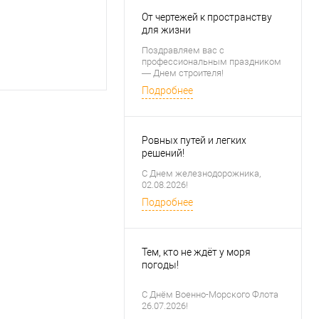
От чертежей к пространству
для жизни
Поздравляем вас с
профессиональным праздником
— Днем строителя!
Подробнее
Ровных путей и легких
решений!
С Днем железнодорожника,
02.08.2026!
Подробнее
Тем, кто не ждёт у моря
погоды!
С Днём Военно-Морского Флота
26.07.2026!