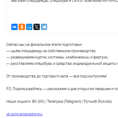
магазин спецодежды, спецобуви и СИЗ от компании АНТАРЕС
Сейчас мы на финальном этапе подготовки:
— шьём спецодежду на собственном производстве,
— развешиваем куртки, костюмы, комбинезоны и фартуки,
— расставляем спецобувь и средства индивидуальной защиты 
От производства до торгового зала — все под контролем!
P.S. Подписывайтесь — расскажем о дне открытия первыми и п
Наши соцсети: ВК (VK) | Телеграм (Telegram) | Рутьюб (Rutube)
vk.com/antarestorgru