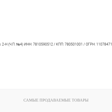
пом. 2-Н (Ч.П. №4) ИНН: 7810590512 / КПП: 780501001 / ОГРН: 110784
САМЫЕ ПРОДАВАЕМЫЕ ТОВАРЫ