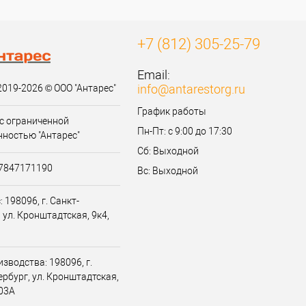
+7 (812) 305-25-79
Email:
info@antarestorg.ru
2019-2026 © ООО "Антарес"
График работы
с ограниченной
Пн-Пт: с 9:00 до 17:30
нностью "Антарес"
Сб: Выходной
07847171190
Вс: Выходной
 198096, г. Санкт-
 ул. Кронштадтская, 9к4,
зводства: 198096, г.
ербург, ул. Кронштадтская,
203А