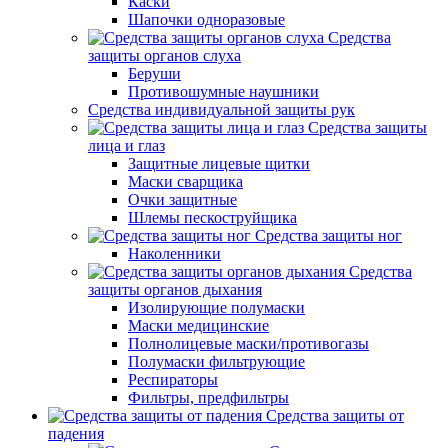
Каски
Шапочки одноразовые
Средства
защиты органов слуха
Беруши
Противошумные наушники
Средства индивидуальной защиты рук
Средства защиты
лица и глаз
Защитные лицевые щитки
Маски сварщика
Очки защитные
Шлемы пескоструйщика
Средства защиты ног
Наколенники
Средства
защиты органов дыхания
Изолирующие полумаски
Маски медицинские
Полнолицевые маски/противогазы
Полумаски фильтрующие
Респираторы
Фильтры, предфильтры
Средства защиты от
падения