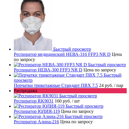
Быстрый просмотр
Респиратор медицинский НЕВА-316 FFP3 NR D
Цена
по запросу
Быстрый просмотр
Респиратор НЕВА-300 FFP3 NR D
Цена по запросу
Быстрый
просмотр
Перчатки трикотажные Стандарт ПВХ 7.5
24 руб.
/ пар
Распродажа
Быстрый просмотр
Респиратор RK9031
160 руб.
/ шт
Быстрый просмотр
Респиратор ЮЛИЯ-119
Цена по запросу
Быстрый просмотр
Респиратор Алина-216
Цена по запросу