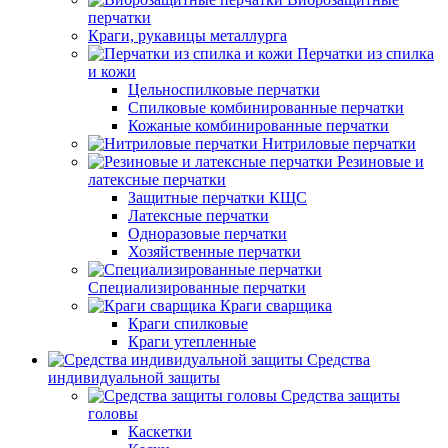
перчатки
Краги, рукавицы металлурга
Перчатки из спилка
и кожи
Цельноспилковые перчатки
Спилковые комбинированные перчатки
Кожаные комбинированные перчатки
Нитриловые перчатки
Резиновые и
латексные перчатки
Защитные перчатки КЩС
Латексные перчатки
Одноразовые перчатки
Хозяйственные перчатки
Специализированные перчатки
Краги сварщика
Краги спилковые
Краги утепленные
Средства
индивидуальной защиты
Средства защиты
головы
Каскетки