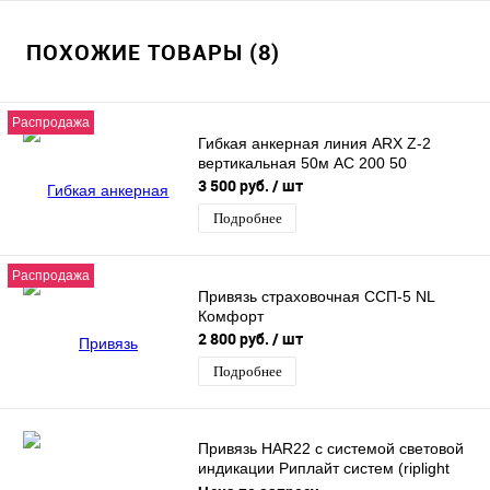
ПОХОЖИЕ ТОВАРЫ (8)
Распродажа
Гибкая анкерная линия ARX Z-2
вертикальная 50м AC 200 50
3 500 руб.
/ шт
Подробнее
Распродажа
Привязь страховочная ССП-5 NL
Комфорт
2 800 руб.
/ шт
Подробнее
Привязь HAR22 с системой световой
индикации Риплайт систем (riplight
system II) - 2 точки крепления